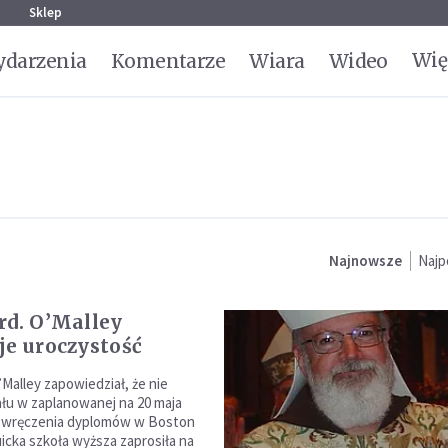
g
Sklep
Wię
darzenia
Komentarze
Wiara
Wideo
Najnowsze
Najp
rd. O’Malley
je uroczystość
Malley zapowiedział, że nie
łu w zaplanowanej na 20 maja
i wręczenia dyplomów w Boston
uicka szkoła wyższa zaprosiła na