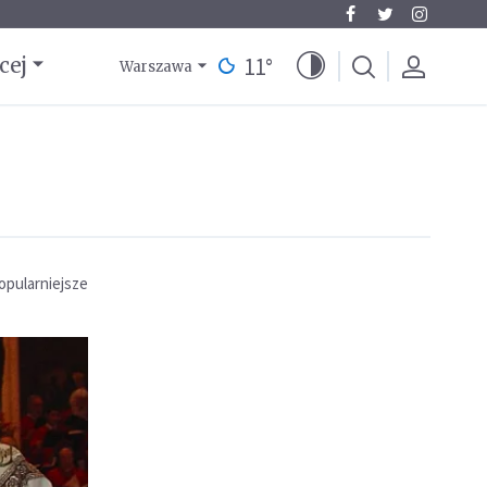
11
°
cej
Warszawa
opularniejsze