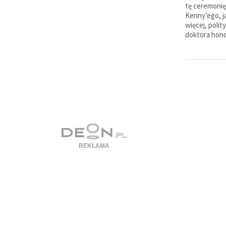
tę ceremonię 
Kenny’ego, j
więcej, polit
doktora hono