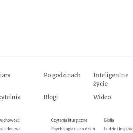
iara
Po godzinach
Inteligentne
życie
zytelnia
Blogi
Wideo
Duchowość
Czytania liturgiczne
Biblia
Świadectwa
Psychologia na co dzień
Ludzie i inspira