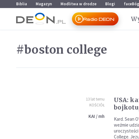
Przejdź do menu głównego
Przejdź do treści
Biblia
Magazyn
Modlitwa w drodze
Blogi
faceBó
Wy
Radio DEON
#boston college
USA: ka
13 lat temu
KOŚCIÓŁ
bojkotu
KAI / mh
Kard. Sean O’
weźmie udzia
uroczystośc
College. Jez