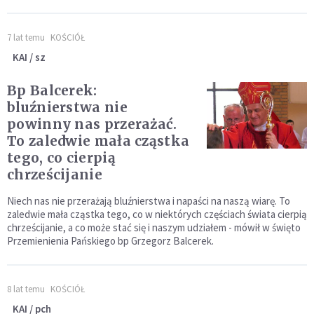
7 lat temu
KOŚCIÓŁ
KAI / sz
Bp Balcerek:
bluźnierstwa nie
powinny nas przerażać.
To zaledwie mała cząstka
tego, co cierpią
chrześcijanie
Niech nas nie przerażają bluźnierstwa i napaści na naszą wiarę. To
zaledwie mała cząstka tego, co w niektórych częściach świata cierpią
chrześcijanie, a co może stać się i naszym udziałem - mówił w święto
Przemienienia Pańskiego bp Grzegorz Balcerek.
8 lat temu
KOŚCIÓŁ
KAI / pch