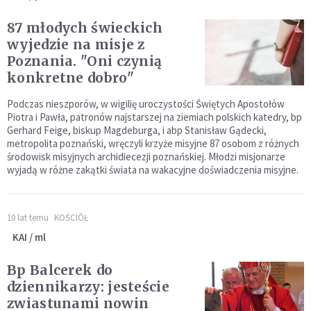
87 młodych świeckich
wyjedzie na misje z
Poznania. "Oni czynią
konkretne dobro"
Podczas nieszporów, w wigilię uroczystości Świętych Apostołów
Piotra i Pawła, patronów najstarszej na ziemiach polskich katedry, bp
Gerhard Feige, biskup Magdeburga, i abp Stanisław Gądecki,
metropolita poznański, wręczyli krzyże misyjne 87 osobom z różnych
środowisk misyjnych archidiecezji poznańskiej. Młodzi misjonarze
wyjadą w różne zakątki świata na wakacyjne doświadczenia misyjne.
10 lat temu
KOŚCIÓŁ
KAI / ml
Bp Balcerek do
dziennikarzy: jesteście
zwiastunami nowin