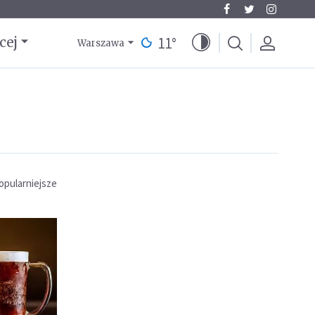
11
°
cej
Warszawa
opularniejsze