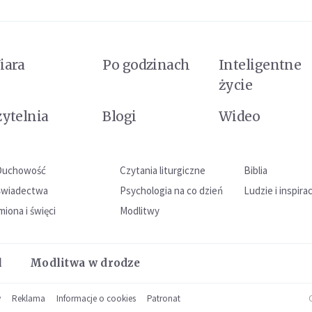
iara
Po godzinach
Inteligentne
życie
zytelnia
Blogi
Wideo
Duchowość
Czytania liturgiczne
Biblia
Świadectwa
Psychologia na co dzień
Ludzie i inspira
miona i święci
Modlitwy
l
Modlitwa w drodze
w
Reklama
Informacje o cookies
Patronat