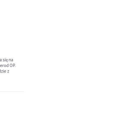
a się na
rerod OP.
zie z