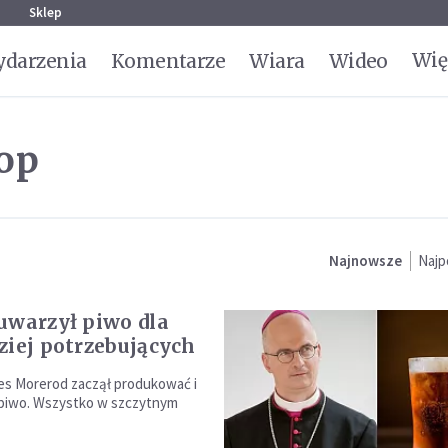
g
Sklep
Wię
darzenia
Komentarze
Wiara
Wideo
op
Najnowsze
Najp
uwarzył piwo dla
ziej potrzebujących
es Morerod zaczął produkować i
piwo. Wszystko w szczytnym