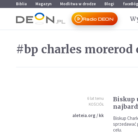
Przejdź do menu głównego
Przejdź do treści
Biblia
Magazyn
Modlitwa w drodze
Blogi
faceBó
Wy
Radio DEON
#bp charles morerod 
Biskup 
6 lat temu
KOŚCIÓŁ
najbard
aleteia.org / kk
Biskup Charl
sprzedawać 
celu.