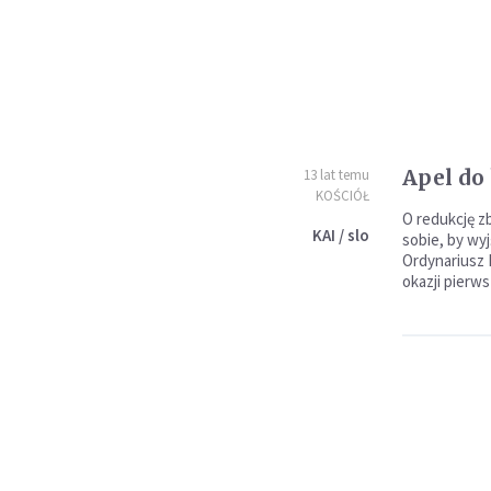
Apel do
13 lat temu
KOŚCIÓŁ
O redukcję zb
KAI / slo
sobie, by wy
Ordynariusz 
okazji pierws