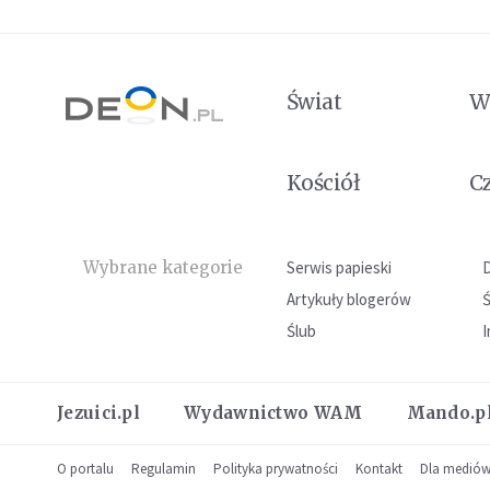
Świat
W
Kościół
C
Wybrane kategorie
Serwis papieski
Artykuły blogerów
Ślub
I
Jezuici.pl
Wydawnictwo WAM
Mando.p
O portalu
Regulamin
Polityka prywatności
Kontakt
Dla medió