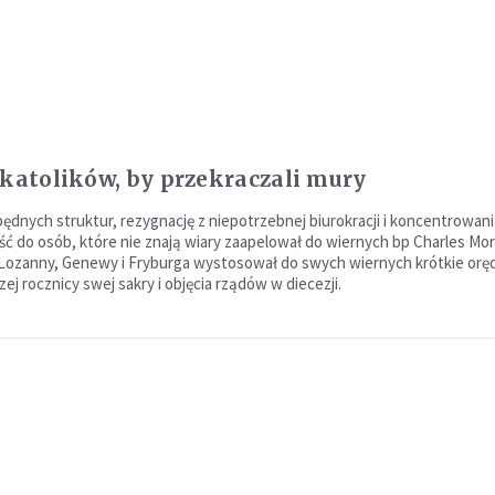
 katolików, by przekraczali mury
ędnych struktur, rezygnację z niepotrzebnej biurokracji i koncentrowani
jść do osób, które nie znają wiary zaapelował do wiernych bp Charles Mo
Lozanny, Genewy i Fryburga wystosował do swych wiernych krótkie oręd
zej rocznicy swej sakry i objęcia rządów w diecezji.