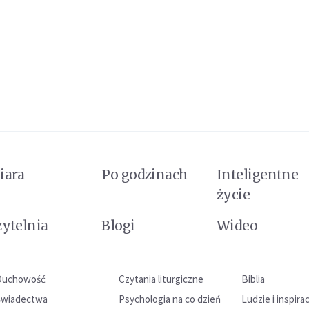
iara
Po godzinach
Inteligentne
życie
zytelnia
Blogi
Wideo
Duchowość
Czytania liturgiczne
Biblia
Świadectwa
Psychologia na co dzień
Ludzie i inspira