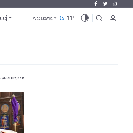
11
°
cej
Warszawa
opularniejsze