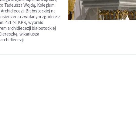
go Tadeusza Wojdę, Kolegium
Archidiecezji Białostockiej na
posiedzeniu zwołanym zgodnie z
n. 421 §1 KPK, wybrało
em archidiecezji białostockiej
Ciereszkę, wikariusza
rchidiecezji.