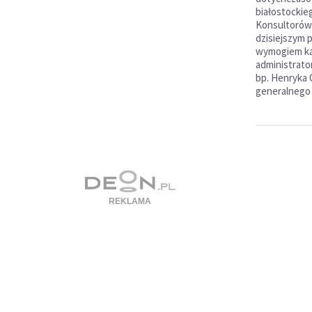
białostockie
Konsultorów 
dzisiejszym 
wymogiem ka
administrator
bp. Henryka 
generalnego a