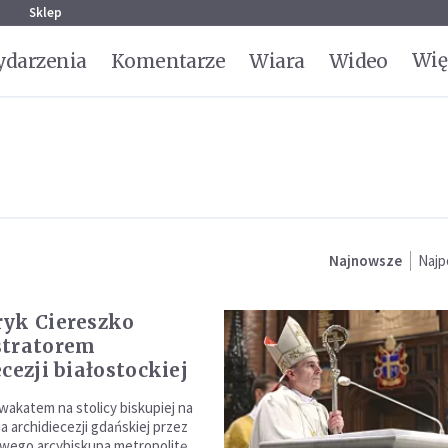
g
Sklep
Wię
darzenia
Komentarze
Wiara
Wideo
Najnowsze
Najp
yk Ciereszko
stratorem
cezji białostockiej
wakatem na stolicy biskupiej na
a archidiecezji gdańskiej przez
wego arcybiskupa metropolitę