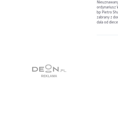
Nieuznawany
ordynariusz 
bp Pietro Sh
zabrany z do
dala od diecez