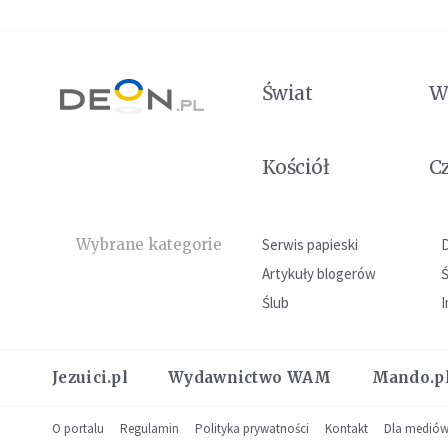
Świat
W
Kościół
C
Wybrane kategorie
Serwis papieski
Artykuły blogerów
Ślub
I
Jezuici.pl
Wydawnictwo WAM
Mando.p
O portalu
Regulamin
Polityka prywatności
Kontakt
Dla medió