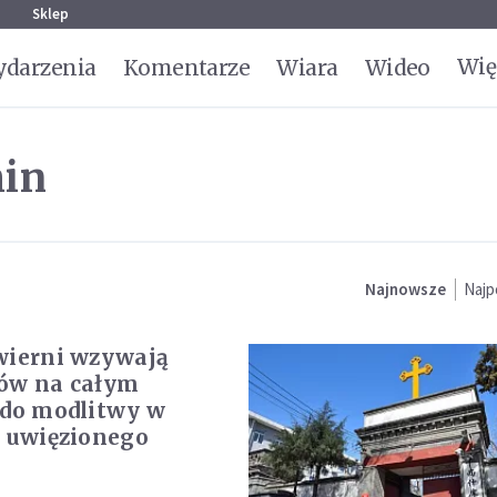
g
Sklep
Wię
darzenia
Komentarze
Wiara
Wideo
min
Najnowsze
Najp
wierni wzywają
ów na całym
 do modlitwy w
i uwięzionego
a