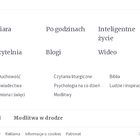
iara
Po godzinach
Inteligentne
życie
zytelnia
Blogi
Wideo
Duchowość
Czytania liturgiczne
Biblia
Świadectwa
Psychologia na co dzień
Ludzie i inspira
miona i święci
Modlitwy
l
Modlitwa w drodze
w
Reklama
Informacje o cookies
Patronat