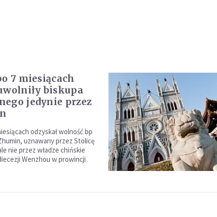
po 7 miesiącach
uwolniły biskupa
ego jedynie przez
n
iesiącach odzyskał wolność bp
Zhumin, uznawany przez Stolicę
ale nie przez władze chińskie
diecezji Wenzhou w prowincji