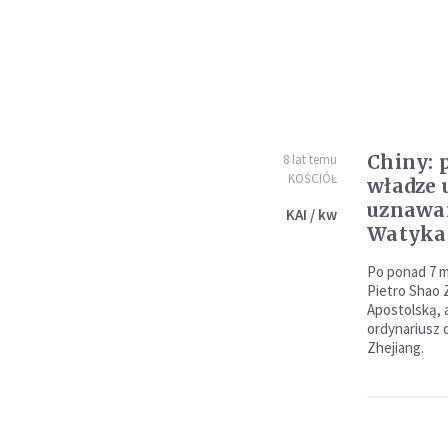
Chiny: 
8 lat temu
KOŚCIÓŁ
władze 
uznawan
KAI / kw
Watyka
Po ponad 7 m
Pietro Shao 
Apostolską, 
ordynariusz 
Zhejiang.