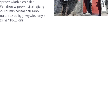
 przez władze chińskie
Wenzhou w prowincji Zhejiang
ao Zhumin został dziś rano
mu przez policję i wywieziony z
ji na "10-15 dni".