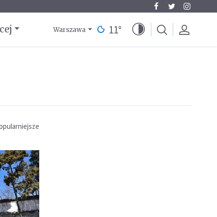
11
°
cej
Warszawa
opularniejsze