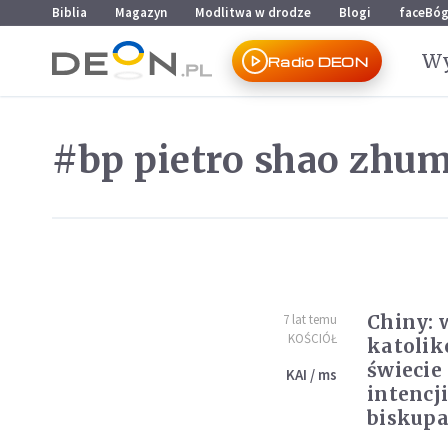
Przejdź do menu głównego
Przejdź do treści
Biblia
Magazyn
Modlitwa w drodze
Blogi
faceBó
Wy
Radio DEON
#bp pietro shao zhu
Chiny: 
7 lat temu
KOŚCIÓŁ
katolik
świecie
KAI / ms
intencj
biskup