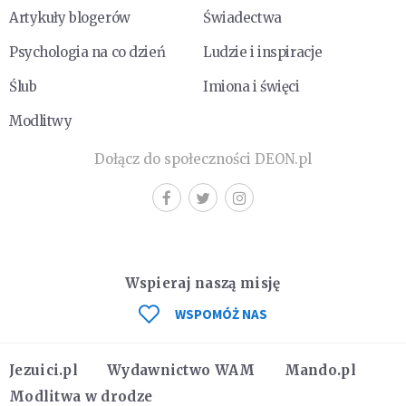
Artykuły blogerów
Świadectwa
Psychologia na co dzień
Ludzie i inspiracje
Ślub
Imiona i święci
Modlitwy
Dołącz do społeczności DEON.pl
Wspieraj naszą misję
WSPOMÓŻ NAS
Jezuici.pl
Wydawnictwo WAM
Mando.pl
Modlitwa w drodze