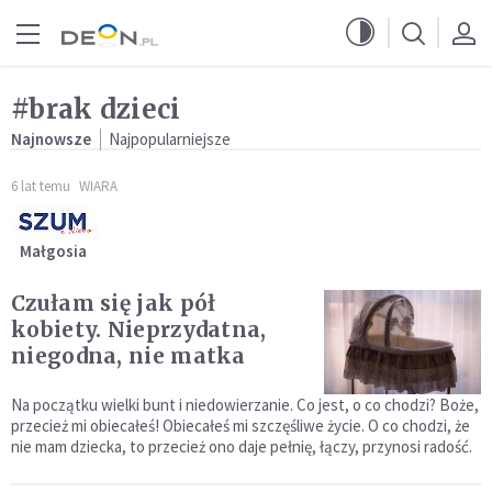
Przejdź do menu głównego
Przejdź do treści
#brak dzieci
Najnowsze
Najpopularniejsze
6 lat temu
WIARA
Małgosia
Czułam się jak pół
kobiety. Nieprzydatna,
niegodna, nie matka
Na początku wielki bunt i niedowierzanie. Co jest, o co chodzi? Boże,
przecież mi obiecałeś! Obiecałeś mi szczęśliwe życie. O co chodzi, że
nie mam dziecka, to przecież ono daje pełnię, łączy, przynosi radość.