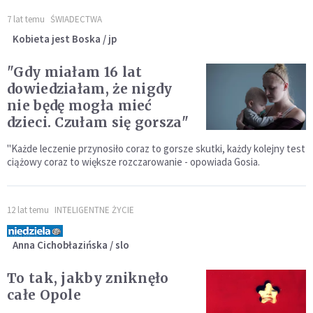
7 lat temu
ŚWIADECTWA
Kobieta jest Boska / jp
"Gdy miałam 16 lat
dowiedziałam, że nigdy
nie będę mogła mieć
dzieci. Czułam się gorsza"
"Każde leczenie przynosiło coraz to gorsze skutki, każdy kolejny test
ciążowy coraz to większe rozczarowanie - opowiada Gosia.
12 lat temu
INTELIGENTNE ŻYCIE
Anna Cichobłazińska / slo
To tak, jakby zniknęło
całe Opole