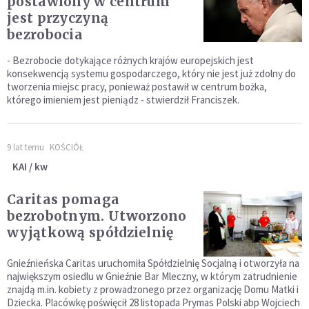
postawiony w centrum
jest przyczyną
bezrobocia
- Bezrobocie dotykające różnych krajów europejskich jest
konsekwencją systemu gospodarczego, który nie jest już zdolny do
tworzenia miejsc pracy, ponieważ postawił w centrum bożka,
którego imieniem jest pieniądz - stwierdził Franciszek.
9 lat temu
KOŚCIÓŁ
KAI / kw
Caritas pomaga
bezrobotnym. Utworzono
wyjątkową spółdzielnię
Gnieźnieńska Caritas uruchomiła Spółdzielnię Socjalną i otworzyła na
największym osiedlu w Gnieźnie Bar Mleczny, w którym zatrudnienie
znajdą m.in. kobiety z prowadzonego przez organizację Domu Matki i
Dziecka. Placówkę poświęcił 28 listopada Prymas Polski abp Wojciech