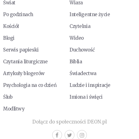
Świat
Wiara
Po godzinach
Inteligentne życie
Kościół
Czytelnia
Blogi
Wideo
Serwis papieski
Duchowość
Czytania liturgiczne
Biblia
Artykuły blogerów
Świadectwa
Psychologia na co dzień
Ludzie i inspiracje
Ślub
Imiona i święci
Modlitwy
Dołącz do społeczności DEON.pl