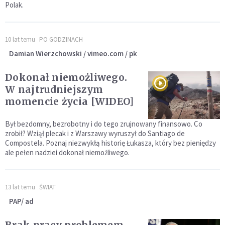
Polak.
10 lat temu
PO GODZINACH
Damian Wierzchowski / vimeo.com / pk
Dokonał niemożliwego.
W najtrudniejszym
momencie życia [WIDEO]
Był bezdomny, bezrobotny i do tego zrujnowany finansowo. Co
zrobił? Wziął plecak i z Warszawy wyruszył do Santiago de
Compostela. Poznaj niezwykłą historię Łukasza, który bez pieniędzy
ale pełen nadziei dokonał niemożliwego.
13 lat temu
ŚWIAT
PAP/ ad