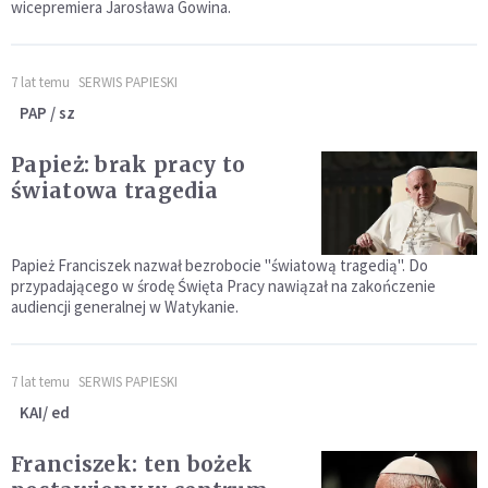
wicepremiera Jarosława Gowina.
7 lat temu
SERWIS PAPIESKI
PAP / sz
Papież: brak pracy to
światowa tragedia
Papież Franciszek nazwał bezrobocie "światową tragedią". Do
przypadającego w środę Święta Pracy nawiązał na zakończenie
audiencji generalnej w Watykanie.
7 lat temu
SERWIS PAPIESKI
KAI/ ed
Franciszek: ten bożek