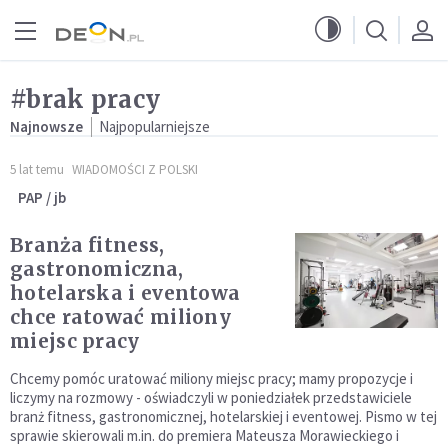
Przejdź do menu głównego
Przejdź do treści
#brak pracy
Najnowsze
Najpopularniejsze
5 lat temu
WIADOMOŚCI Z POLSKI
PAP / jb
Branża fitness,
gastronomiczna,
hotelarska i eventowa
chce ratować miliony
miejsc pracy
Chcemy pomóc uratować miliony miejsc pracy; mamy propozycje i
liczymy na rozmowy - oświadczyli w poniedziałek przedstawiciele
branż fitness, gastronomicznej, hotelarskiej i eventowej. Pismo w tej
sprawie skierowali m.in. do premiera Mateusza Morawieckiego i