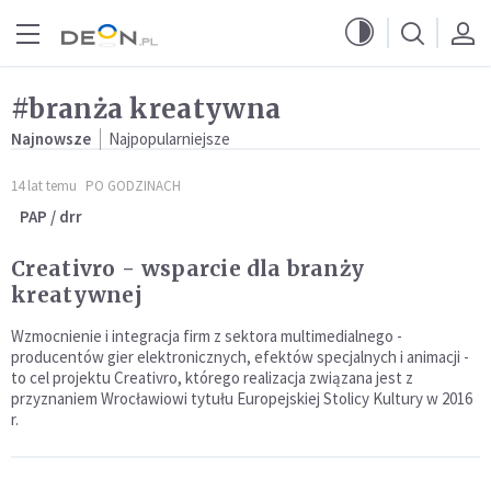
Przejdź do menu głównego
Przejdź do treści
#branża kreatywna
Najnowsze
Najpopularniejsze
14 lat temu
PO GODZINACH
PAP / drr
Creativro - wsparcie dla branży
kreatywnej
Wzmocnienie i integracja firm z sektora multimedialnego -
producentów gier elektronicznych, efektów specjalnych i animacji -
to cel projektu Creativro, którego realizacja związana jest z
przyznaniem Wrocławiowi tytułu Europejskiej Stolicy Kultury w 2016
r.