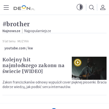
Przejdź do menu głównego
Przejdź do treści
#brother
Najnowsze
Najpopularniejsze
9 lat temu
MUZYKA
youtube.com / kw
Kolejny hit
najmłodszego zakonu na
świecie [WIDEO]
Zakon franciszkanów odnowy wypuścił cover pięknej piosenki. Bracia
dobrze wiedzą, jak podbić serca internautów.