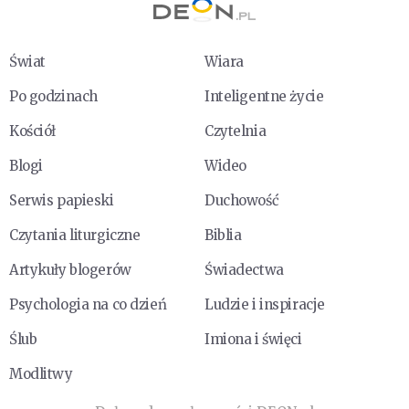
Świat
Wiara
Po godzinach
Inteligentne życie
Kościół
Czytelnia
Blogi
Wideo
Serwis papieski
Duchowość
Czytania liturgiczne
Biblia
Artykuły blogerów
Świadectwa
Psychologia na co dzień
Ludzie i inspiracje
Ślub
Imiona i święci
Modlitwy