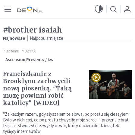
Przejdź do menu głównego
Przejdź do treści
#brother isaiah
Najnowsze
Najpopularniejsze
7 lat temu
MUZYKA
Ascension Presents / kw
Franciszkanie z
Brooklynu zachwycili
nową piosenką. "Taką
muzę powinni robić
katolicy" [WIDEO]
"Za każdym razem, gdy słyszałem te słowa, po prostu się cieszyłem.
Było w nich coś, co po prostu chwyciło moje serce" - przyznaje brat
Izajasz. Stworzył niezwykły utwór, który dociera do dziesiątek
tysięcy internautów.