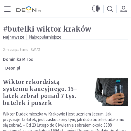
Przejdź do menu głównego
Przejdź do treści
#butelki wiktor kraków
Najnowsze
Najpopularniejsze
2 miesiące temu
ŚWIAT
Dominika Miros
Deon.pl
Wiktor rekordzistą
systemu kaucyjnego. 15-
latek zebrał ponad 7 tys.
butelek i puszek
Wiktor Dudek mieszka w Krakowie i jest uczniem liceum. Jak
przyznaje 15-latek, jest zaskoczony tym, jak dużo butelek udało mu
się zebrać. – Od 23 lutego do 8 kwietnia zebrałem około 3388
opakowań za co zyskałem 1694 zł – mówi Deonowi. Dodaje, że zbiera