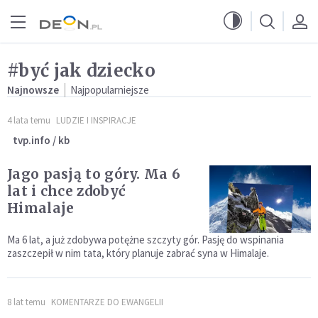
Przejdź do menu głównego
Przejdź do treści
#być jak dziecko
Najnowsze
Najpopularniejsze
4 lata temu
LUDZIE I INSPIRACJE
tvp.info / kb
Jago pasją to góry. Ma 6
lat i chce zdobyć
Himalaje
Ma 6 lat, a już zdobywa potężne szczyty gór. Pasję do wspinania
zaszczepił w nim tata, który planuje zabrać syna w Himalaje.
8 lat temu
KOMENTARZE DO EWANGELII