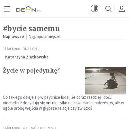
Przejdź do menu głównego
Przejdź do treści
#bycie samemu
Najnowsze
Najpopularniejsze
11 lat temu
ONA I ON
Katarzyna Ziętkowska
Życie w pojedynkę?
Co takiego dzieje się w psychice ludzi, że coraz rzadziej i dość
niechętnie decydują się oni nie tylko na zawieranie małżeństw, ale w
ogóle próbę wejścia w głębsze relacje czy związki?
14 lat temu
WYGRAĆ Z DEPRESJĄ