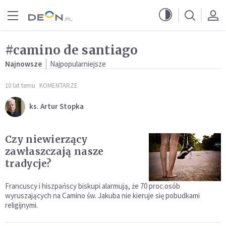
Przejdź do menu głównego
Przejdź do treści
#camino de santiago
Najnowsze
Najpopularniejsze
10 lat temu
KOMENTARZE
ks. Artur Stopka
Czy niewierzący
zawłaszczają nasze
tradycje?
Francuscy i hiszpańscy biskupi alarmują, że 70 proc.osób
wyruszających na Camino św. Jakuba nie kieruje się pobudkami
religijnymi.