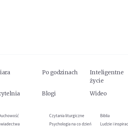
iara
Po godzinach
Inteligentne
życie
zytelnia
Blogi
Wideo
Duchowość
Czytania liturgiczne
Biblia
Świadectwa
Psychologia na co dzień
Ludzie i inspira