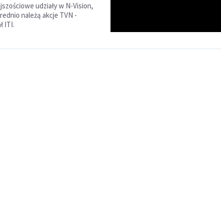
jszościowe udziały w N-Vision,
średnio należą akcje TVN -
 ITI.