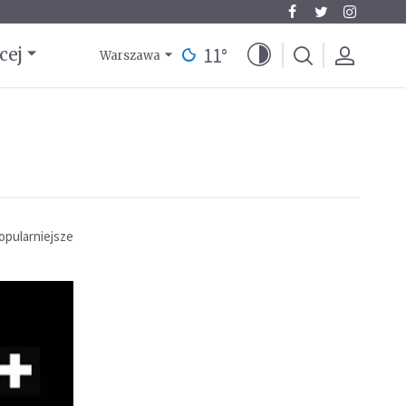
11
°
cej
Warszawa
opularniejsze