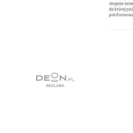
obejmie mnie
do której po
poinformował