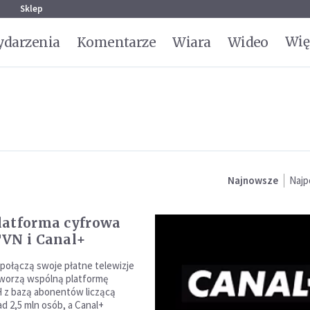
g
Sklep
Wię
darzenia
Komentarze
Wiara
Wideo
Najnowsze
Najp
latforma cyfrowa
VN i Canal+
 połączą swoje płatne telewizje
tworzą wspólną platformę
 z bazą abonentów liczącą
d 2,5 mln osób, a Canal+