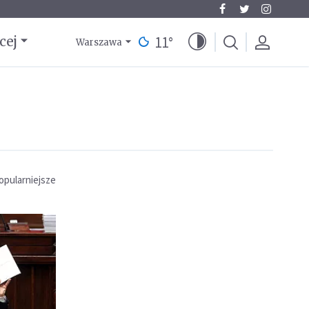
11
°
cej
Warszawa
opularniejsze