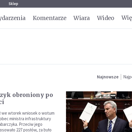
g
Sklep
Wię
darzenia
Komentarze
Wiara
Wideo
Najnowsze
Najp
zyk obroniony po
ci
ił we wtorek wniosek o wotum
obec ministra infrastruktury
barczyka. Przeciw jego
osowało 227 posłów, za było