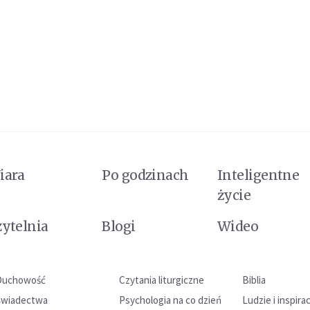
iara
Po godzinach
Inteligentne
życie
zytelnia
Blogi
Wideo
Duchowość
Czytania liturgiczne
Biblia
Świadectwa
Psychologia na co dzień
Ludzie i inspira