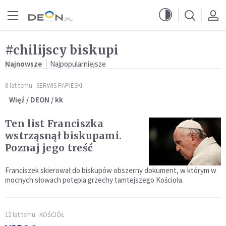
Przejdź do menu głównego
Przejdź do treści
#chilijscy biskupi
Najnowsze
Najpopularniejsze
8 lat temu
SERWIS PAPIESKI
Więź / DEON / kk
Ten list Franciszka
wstrząsnął biskupami.
Poznaj jego treść
Franciszek skierował do biskupów obszerny dokument, w którym w
mocnych słowach potępia grzechy tamtejszego Kościoła.
12 lat temu
KOŚCIÓŁ