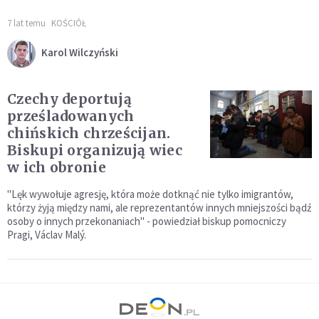
7 lat temu
KOŚCIÓŁ
Karol Wilczyński
Czechy deportują
prześladowanych
chińskich chrześcijan.
Biskupi organizują wiec
w ich obronie
"Lęk wywołuje agresję, która może dotknąć nie tylko imigrantów,
którzy żyją między nami, ale reprezentantów innych mniejszości bądź
osoby o innych przekonaniach" - powiedział biskup pomocniczy
Pragi, Václav Malý.