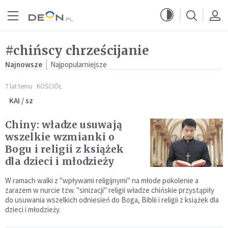
Przejdź do menu głównego
Przejdź do treści
#chińscy chrześcijanie
Najnowsze
Najpopularniejsze
7 lat temu
KOŚCIÓŁ
KAI / sz
Chiny: władze usuwają
wszelkie wzmianki o
Bogu i religii z książek
dla dzieci i młodzieży
W ramach walki z "wpływami religijnymi" na młode pokolenie a
zarazem w nurcie tzw. "sinizacji" religii władze chińskie przystąpiły
do usuwania wszelkich odniesień do Boga, Biblii i religii z książek dla
dzieci i młodzieży.