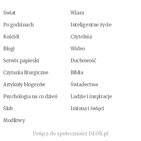
Świat
Wiara
Po godzinach
Inteligentne życie
Kościół
Czytelnia
Blogi
Wideo
Serwis papieski
Duchowość
Czytania liturgiczne
Biblia
Artykuły blogerów
Świadectwa
Psychologia na co dzień
Ludzie i inspiracje
Ślub
Imiona i święci
Modlitwy
Dołącz do społeczności DEON.pl