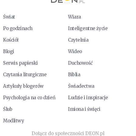
Świat
Wiara
Po godzinach
Inteligentne życie
Kościół
Czytelnia
Blogi
Wideo
Serwis papieski
Duchowość
Czytania liturgiczne
Biblia
Artykuły blogerów
Świadectwa
Psychologia na co dzień
Ludzie i inspiracje
Ślub
Imiona i święci
Modlitwy
Dołącz do społeczności DEON.pl