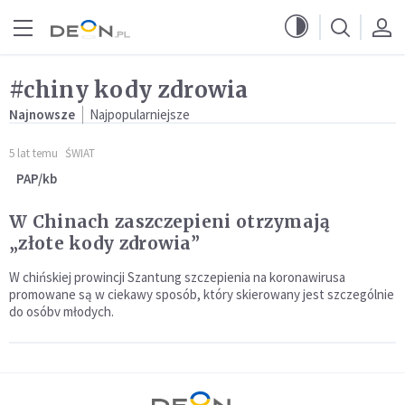
Przejdź do menu głównego
Przejdź do treści
#chiny kody zdrowia
Najnowsze
Najpopularniejsze
5 lat temu
ŚWIAT
PAP/kb
W Chinach zaszczepieni otrzymają
„złote kody zdrowia”
W chińskiej prowincji Szantung szczepienia na koronawirusa
promowane są w ciekawy sposób, który skierowany jest szczególnie
do osóbv młodych.