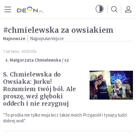
Przejdź do menu głównego
Przejdź do treści
#chmielewska za owsiakiem
Najnowsze
Najpopularniejsze
7 lat temu
KOŚCIÓŁ
s. Małgorzata Chmielewska / sz
S. Chmielewska do
Owsiaka: Jurku!
Rozumiem twój ból. Ale
proszę, weź głęboki
oddech i nie rezygnuj
"To prośba nie tylko moja lecz także moich Przyjaciół i tysięcy ludzi
dobrej woli".