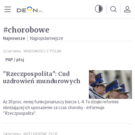
Przejdź do menu głównego
Przejdź do treści
#chorobowe
Najnowsze
Najpopularniejsze
11 lat temu
WIADOMOŚCI Z POLSKI
PAP / ptsj
"Rzeczpospolita": Cud
uzdrowień mundurowych
Aż 30 proc. mniej funkcjonariuszy bierze L-4. To dzięki reformie
obniżającej ich uposażenie za czas choroby - informuje
"Rzeczpospolita".
14 lat temu
INTELIGENTNE ŻYCIE