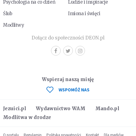
Psychologia na co dzień
Ludzie i inspiracje
Ślub
Imiona i święci
Modlitwy
Dołącz do społeczności DEON.pl
Wspieraj naszą misję
WSPOMÓŻ NAS
Jezuici.pl
Wydawnictwo WAM
Mando.pl
Modlitwa w drodze
O portalu
Regulamin
Polityka prywatności
Kontakt
Dla mediów