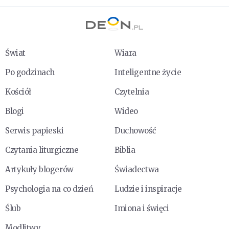
Świat
Wiara
Po godzinach
Inteligentne życie
Kościół
Czytelnia
Blogi
Wideo
Serwis papieski
Duchowość
Czytania liturgiczne
Biblia
Artykuły blogerów
Świadectwa
Psychologia na co dzień
Ludzie i inspiracje
Ślub
Imiona i święci
Modlitwy