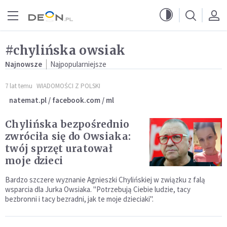
Przejdź do menu głównego
Przejdź do treści
#chylińska owsiak
Najnowsze
Najpopularniejsze
7 lat temu
WIADOMOŚCI Z POLSKI
natemat.pl / facebook.com / ml
Chylińska bezpośrednio
zwróciła się do Owsiaka:
twój sprzęt uratował
moje dzieci
Bardzo szczere wyznanie Agnieszki Chylińskiej w związku z falą
wsparcia dla Jurka Owsiaka. "Potrzebują Ciebie ludzie, tacy
bezbronni i tacy bezradni, jak te moje dzieciaki".