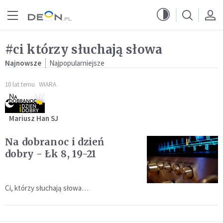
Przejdź do menu głównego
Przejdź do treści
#ci którzy słuchają słowa
Najnowsze
Najpopularniejsze
10 lat temu
WIARA
Mariusz Han SJ
Na dobranoc i dzień
dobry - Łk 8, 19-21
Ci, którzy słuchają słowa…