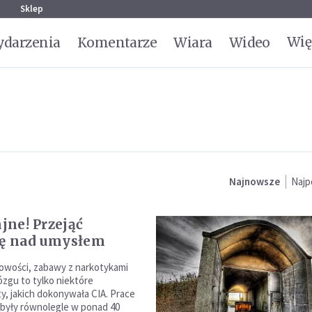
g
Sklep
Wię
darzenia
Komentarze
Wiara
Wideo
Najnowsze
Najp
ajne! Przejąć
lę nad umysłem
owości, zabawy z narkotykami
ózgu to tylko niektóre
, jakich dokonywała CIA. Prace
były równolegle w ponad 40