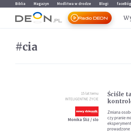
Przejdź do menu głównego
Przejdź do treści
Biblia
Magazyn
Modlitwa w drodze
Blogi
faceBó
Wy
Radio DEON
#cia
Ściśle t
15 lat temu
INTELIGENTNE ŻYCIE
kontro
Zmiana osob
czy pranie m
Monika Śliż / slo
eksperymenty
prowadzone 