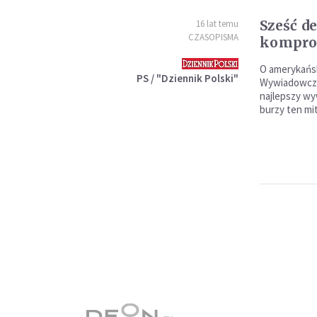
Sześć d
16 lat temu
CZASOPISMA
kompro
O amerykańsk
PS / "Dziennik Polski"
Wywiadowczej
najlepszy wy
burzy ten mit