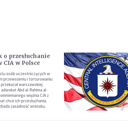
 o przesłuchanie
w CIA w Polsce
stu osób uczestniczących w
 przewożeniu i torturowaniu
 przekazał warszawskiej
 adwokat Abd al-Rahima al-
domniemanego więźnia CIA z
kat chce ich przesłuchania.
zbada zasadność wniosku.