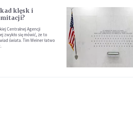
ekad klęsk i
mitacji?
iej Centralnej Agencji
 zwykło się mówić, że to
wiad świata. Tim Weiner łatwo
.