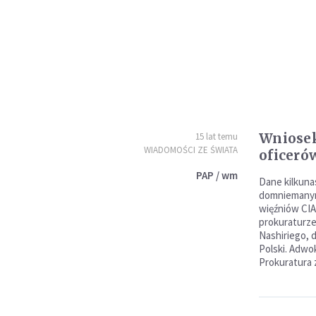
Wniosek
15 lat temu
WIADOMOŚCI ZE ŚWIATA
oficeró
PAP / wm
Dane kilkuna
domniemanym
więźniów CIA
prokuraturze
Nashiriego, 
Polski. Adwo
Prokuratura 