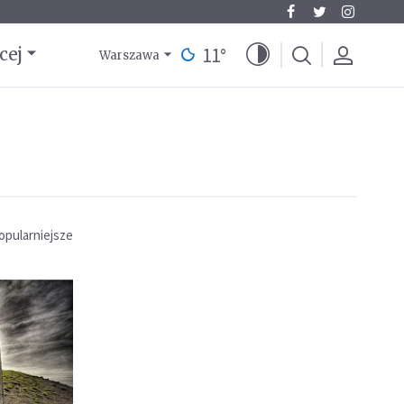
11
°
cej
Warszawa
opularniejsze