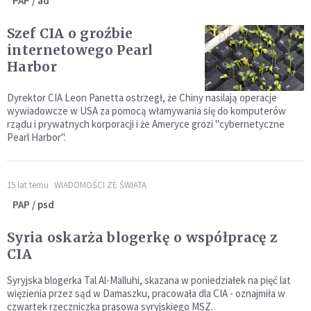
PAP / ad
Szef CIA o groźbie
internetowego Pearl
Harbor
Dyrektor CIA Leon Panetta ostrzegł, że Chiny nasilają operacje
wywiadowcze w USA za pomocą włamywania się do komputerów
rządu i prywatnych korporacji i że Ameryce grozi "cybernetyczne
Pearl Harbor".
15 lat temu
WIADOMOŚCI ZE ŚWIATA
PAP / psd
Syria oskarża blogerkę o współpracę z
CIA
Syryjska blogerka Tal Al-Malluhi, skazana w poniedziałek na pięć lat
więzienia przez sąd w Damaszku, pracowała dla CIA - oznajmiła w
czwartek rzeczniczka prasowa syryjskiego MSZ.