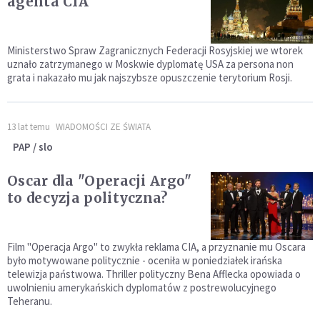
agenta CIA
Ministerstwo Spraw Zagranicznych Federacji Rosyjskiej we wtorek
uznało zatrzymanego w Moskwie dyplomatę USA za persona non
grata i nakazało mu jak najszybsze opuszczenie terytorium Rosji.
13 lat temu
WIADOMOŚCI ZE ŚWIATA
PAP / slo
Oscar dla "Operacji Argo"
to decyzja polityczna?
Film "Operacja Argo" to zwykła reklama CIA, a przyznanie mu Oscara
było motywowane politycznie - oceniła w poniedziałek irańska
telewizja państwowa. Thriller polityczny Bena Afflecka opowiada o
uwolnieniu amerykańskich dyplomatów z postrewolucyjnego
Teheranu.