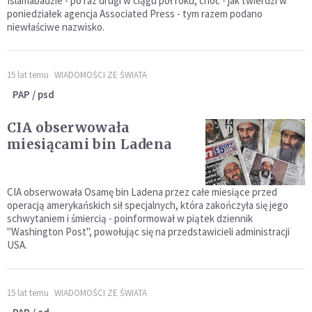
Islamabadzie - po raz drugi w ciągu pół roku, choć - jak twierdzi w
poniedziałek agencja Associated Press - tym razem podano
niewłaściwe nazwisko.
15 lat temu
WIADOMOŚCI ZE ŚWIATA
PAP / psd
CIA obserwowała
miesiącami bin Ladena
CIA obserwowała Osamę bin Ladena przez całe miesiące przed
operacją amerykańskich sił specjalnych, która zakończyła się jego
schwytaniem i śmiercią - poinformował w piątek dziennik
"Washington Post", powołując się na przedstawicieli administracji
USA.
15 lat temu
WIADOMOŚCI ZE ŚWIATA