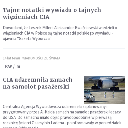
Tajne notatki wywiadu o tajnych
więzieniach CIA
Dowodami, że Leszek Miller i Aleksander Kwaśniewski wiedzieli o
więzieniach CIA w Polsce są tajne notatki polskiego wywiadu -
ujawnia "Gazeta Wyborcza"
14 lat temu
WIADOMOŚCI ZE ŚWIATA
PAP / im
CIA udaremniła zamach
na samolot pasażerski
Centralna Agencja Wywiadowcza udaremniła zaplanowany i
przygotowany przez Al-Kaidę zamach na samolot pasażerski lecący
do USA. Do zamachu miało dojść prawdopodobnie w pierwszą
rocznicę śmierci Osamy bin Ladena - poinformowały w poniedziałek