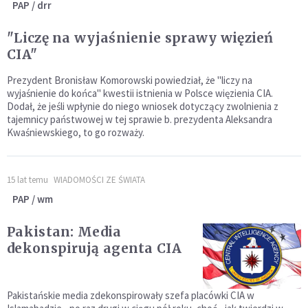
PAP / drr
"Liczę na wyjaśnienie sprawy więzień
CIA"
Prezydent Bronisław Komorowski powiedział, że "liczy na
wyjaśnienie do końca" kwestii istnienia w Polsce więzienia CIA.
Dodał, że jeśli wpłynie do niego wniosek dotyczący zwolnienia z
tajemnicy państwowej w tej sprawie b. prezydenta Aleksandra
Kwaśniewskiego, to go rozważy.
15 lat temu
WIADOMOŚCI ZE ŚWIATA
PAP / wm
Pakistan: Media
dekonspirują agenta CIA
Pakistańskie media zdekonspirowały szefa placówki CIA w