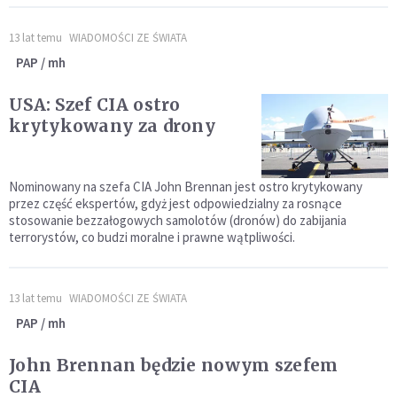
13 lat temu
WIADOMOŚCI ZE ŚWIATA
PAP / mh
USA: Szef CIA ostro
krytykowany za drony
Nominowany na szefa CIA John Brennan jest ostro krytykowany
przez część ekspertów, gdyż jest odpowiedzialny za rosnące
stosowanie bezzałogowych samolotów (dronów) do zabijania
terrorystów, co budzi moralne i prawne wątpliwości.
13 lat temu
WIADOMOŚCI ZE ŚWIATA
PAP / mh
John Brennan będzie nowym szefem
CIA