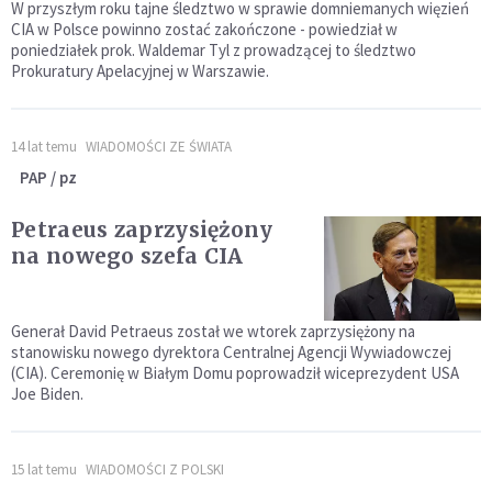
W przyszłym roku tajne śledztwo w sprawie domniemanych więzień
CIA w Polsce powinno zostać zakończone - powiedział w
poniedziałek prok. Waldemar Tyl z prowadzącej to śledztwo
Prokuratury Apelacyjnej w Warszawie.
14 lat temu
WIADOMOŚCI ZE ŚWIATA
PAP / pz
Petraeus zaprzysiężony
na nowego szefa CIA
Generał David Petraeus został we wtorek zaprzysiężony na
stanowisku nowego dyrektora Centralnej Agencji Wywiadowczej
(CIA). Ceremonię w Białym Domu poprowadził wiceprezydent USA
Joe Biden.
15 lat temu
WIADOMOŚCI Z POLSKI