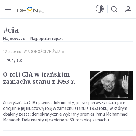
Przejdź do menu głównego
Przejdź do treści
#cia
Najnowsze
Najpopularniejsze
12 lat temu
WIADOMOŚCI ZE ŚWIATA
PAP / slo
O roli CIA w irańskim
zamachu stanu z 1953 r.
Amerykańska CIA ujawniła dokumenty, po raz pierwszy ukazujące
oficjalnie jej kluczową rolę w zamachu stanu z 1953 roku, w którym
obalony został demokratycznie wybrany premier Iranu Mohammad
Mosadek. Dokumenty ujawniono w 60. rocznicę zamachu.