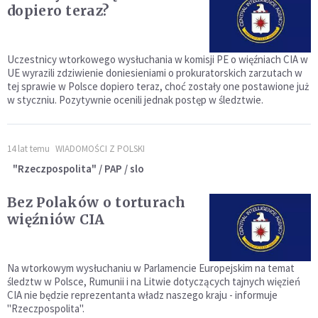
dopiero teraz?
Uczestnicy wtorkowego wysłuchania w komisji PE o więźniach CIA w
UE wyrazili zdziwienie doniesieniami o prokuratorskich zarzutach w
tej sprawie w Polsce dopiero teraz, choć zostały one postawione już
w styczniu. Pozytywnie ocenili jednak postęp w śledztwie.
14 lat temu
WIADOMOŚCI Z POLSKI
"Rzeczpospolita" / PAP / slo
Bez Polaków o torturach
więźniów CIA
Na wtorkowym wysłuchaniu w Parlamencie Europejskim na temat
śledztw w Polsce, Rumunii i na Litwie dotyczących tajnych więzień
CIA nie będzie reprezentanta władz naszego kraju - informuje
"Rzeczpospolita".