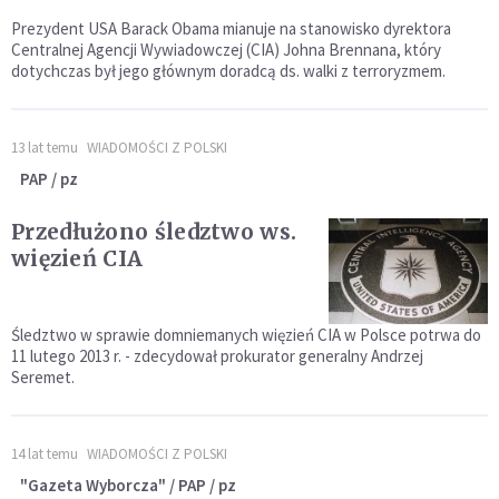
Prezydent USA Barack Obama mianuje na stanowisko dyrektora
Centralnej Agencji Wywiadowczej (CIA) Johna Brennana, który
dotychczas był jego głównym doradcą ds. walki z terroryzmem.
13 lat temu
WIADOMOŚCI Z POLSKI
PAP / pz
Przedłużono śledztwo ws.
więzień CIA
Śledztwo w sprawie domniemanych więzień CIA w Polsce potrwa do
11 lutego 2013 r. - zdecydował prokurator generalny Andrzej
Seremet.
14 lat temu
WIADOMOŚCI Z POLSKI
"Gazeta Wyborcza" / PAP / pz