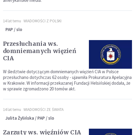
amerykańskie media.
14 lat temu
WIADOMOŚCI Z POLSKI
PAP / slo
Przesłuchania ws.
domniemanych więzień
CIA
W śledztwie dotyczącym domniemanych więzień CIA w Polsce
przesłuchano dotychczas 62 osoby - ujawniła Prokuratura Apelacyjna
w Krakowie. W informacji przekazanej Fundacji Helsińskiej dodała, że
w sprawie zgromadzono 20 tomów akt.
14 lat temu
WIADOMOŚCI ZE ŚWIATA
Julita Żylińska / PAP / slo
Zarzuty ws. więźniów CIA