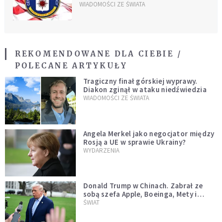
WIADOMOŚCI ZE ŚWIATA
REKOMENDOWANE DLA CIEBIE /
POLECANE ARTYKUŁY
Tragiczny finał górskiej wyprawy.
Diakon zginął w ataku niedźwiedzia
WIADOMOŚCI ZE ŚWIATA
Angela Merkel jako negocjator między
Rosją a UE w sprawie Ukrainy?
WYDARZENIA
Donald Trump w Chinach. Zabrał ze
sobą szefa Apple, Boeinga, Mety i
Muska
ŚWIAT