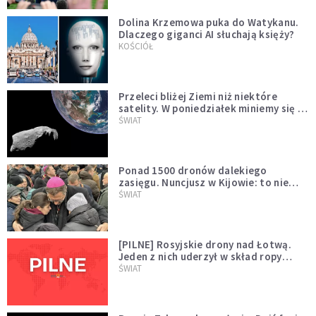
Dolina Krzemowa puka do Watykanu.
Dlaczego giganci AI słuchają księży?
KOŚCIÓŁ
Przeleci bliżej Ziemi niż niektóre
satelity. W poniedziałek miniemy się z
asteroidą, która poprzedzi znacznie
ŚWIAT
większego "gościa"
Ponad 1500 dronów dalekiego
zasięgu. Nuncjusz w Kijowie: to nie
wygląda na wolę zakończenia wojny
ŚWIAT
[PILNE] Rosyjskie drony nad Łotwą.
Jeden z nich uderzył w skład ropy
naftowej
ŚWIAT