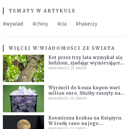
TEMATY W ARTYKULE
#wywiad
#chiny
#cia
#hakerzy
WIĘCEJ W:
WIADOMOŚCI ZE ŚWIATA
Kot przez trzy lata wymykał się
ludziom, zjadając wymierające
kaczki. W końcu popełnił
WIADOMOŚCI ZE ŚWIATA
fatalny błąd
Wyrzucił do kosza kupon wart
milion euro. Służby ruszyły na
poszukiwania
WIADOMOŚCI ZE ŚWIATA
Kosmiczna kraksa na Księżycu.
W środę rano na jego
powierzchni dojdzie do
WIADOMOŚCI ZE ŚWIATA