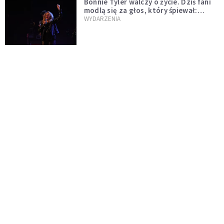
Bonnie Tyler walczy o życie. Dziś fani
modlą się za głos, który śpiewał:
"Lord, help me"
WYDARZENIA