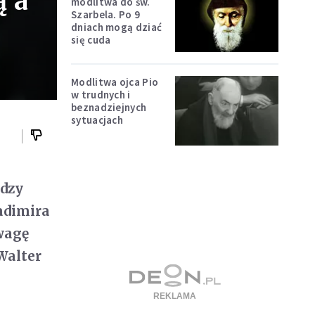
ą a
modlitwa do św.
Szarbela. Po 9
dniach mogą dziać
się cuda
Modlitwa ojca Pio
w trudnych i
beznadziejnych
sytuacjach
ędzy
adimira
uwagę
Walter