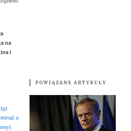
pojawiło
ła
ga na
ina i
POWIĄZANE ARTYKUŁY
ciąż
ominać o
howy
)