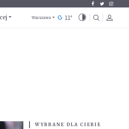
11
°
cej
Warszawa
WYBRANE DLA CIEBIE