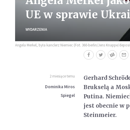
Angela Merkel jako
UE w sprawie Ukra
WYDARZENIA
Angela Merkel, była kanclerz Niemiec (Fot. 360-berlin/Jens Knappe/depos
2 miesiące temu
Gerhard Schröde
Brukselą a Mosk
Dominika Miros
Spiegel
Putina. Niemiec
jest obecnie w 
Steinmeier.