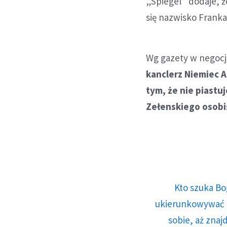
„Spiegel” dodaje, 
się nazwisko Frank
Wg gazety w negocj
kanclerz Niemiec 
tym, że nie piast
Zełenskiego osobi
Kto szuka Bo
ukierunkowywać n
sobie, aż znaj