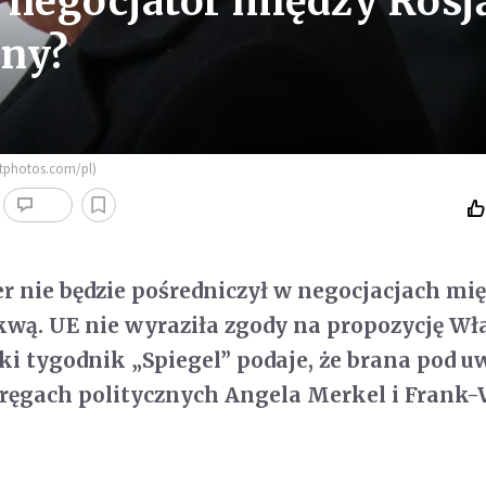
 negocjator między Rosj
iny?
itphotos.com/pl)
r nie będzie pośredniczył w negocjacjach mi
wą. UE nie wyraziła zgody na propozycję Wł
ki tygodnik „Spiegel” podaje, że brana pod 
pręgach politycznych Angela Merkel i Frank-