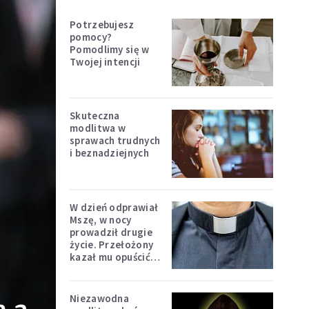
Potrzebujesz
pomocy?
Pomodlimy się w
Twojej intencji
Skuteczna
modlitwa w
sprawach trudnych
i beznadziejnych
W dzień odprawiał
Mszę, w nocy
prowadził drugie
życie. Przełożony
kazał mu opuścić
zakon
Niezawodna