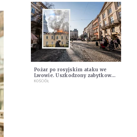
Pożar po rosyjskim ataku we
Lwowie. Uszkodzony zabytkowy
kościół i klasztor
KOŚCIÓŁ