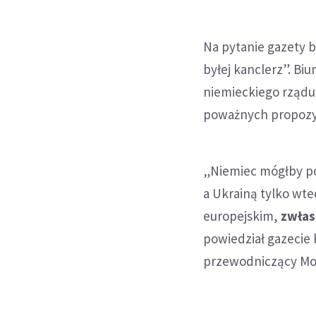
Na pytanie gazety 
byłej kanclerz”. Bi
niemieckiego rządu
poważnych propozyc
„Niemiec mógłby po
a Ukrainą tylko wte
europejskim,
zwłas
powiedział gazecie
przewodniczący Mon