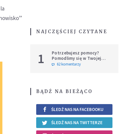
la
anowisko”
NAJCZĘŚCIEJ CZYTANE
Potrzebujesz pomocy?
1
Pomodlimy się w Twojej
intencji
62 komentarzy
BĄDŹ NA BIEŻĄCO
ŚLEDŹ NAS NA FACEBOOKU
ŚLEDŹ NAS NA TWITTERZE