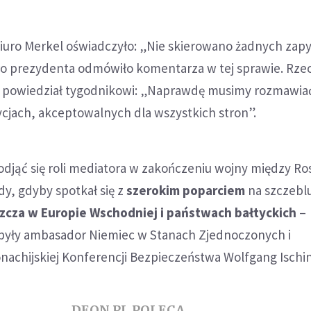
biuro Merkel oświadczyło: „Nie skierowano żadnych zap
uro prezydenta odmówiło komentarza w tej sprawie. Rze
 powiedział tygodnikowi: „Naprawdę musimy rozmawia
jach, akceptowalnych dla wszystkich stron”.
djąć się roli mediatora w zakończeniu wojny między Ro
dy, gdyby spotkał się z
szerokim poparciem
na szczebl
zcza w Europie Wschodniej i państwach bałtyckich
–
 były ambasador Niemiec w Stanach Zjednoczonych i
achijskiej Konferencji Bezpieczeństwa Wolfgang Ischin
DEON.PL POLECA