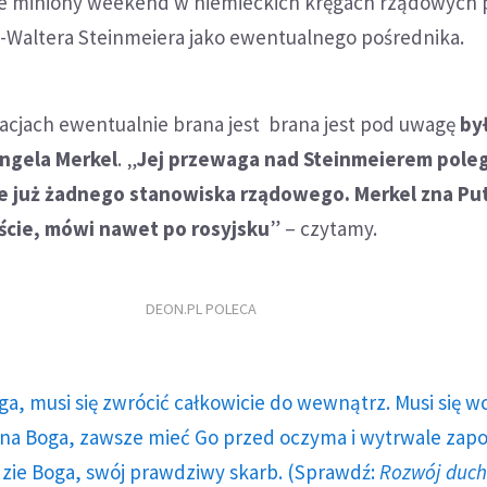
że miniony weekend w niemieckich kręgach rządowych 
a-Waltera Steinmeiera jako ewentualnego pośrednika.
acjach ewentualnie brana jest brana jest pod uwagę
by
Angela Merkel
. „
Jej przewaga nad Steinmeierem pole
uje już żadnego stanowiska rządowego. Merkel
zna Put
ście, mówi nawet po rosyjsku
” – czytamy.
DEON.PL POLECA
ga, musi się zwrócić całkowicie do wewnątrz. Musi się w
a Boga, zawsze mieć Go przed oczyma i wytrwale zap
dzie Boga, swój prawdziwy skarb. (Sprawdź:
Rozwój duc