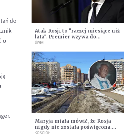
ytań do
cznik
Atak Rosji to "raczej miesiące niż
lata". Premier wzywa do
ć o
wzmacniania Europy i NATO
ŚWIAT
sją
u
ger.
Maryja miała mówić, że Rosja
nigdy nie została poświęcona.
Kapłan, który to powiedział
KOŚCIÓŁ
zostanie beatyfikowany