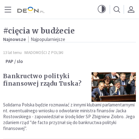
Przejdź do menu głównego
Przejdź do treści
#cięcia w budżecie
Najnowsze
Najpopularniejsze
13 lat temu
WIADOMOŚCI Z POLSKI
PAP / slo
Bankructwo polityki
finansowej rządu Tuska?
Solidarna Polska będzie rozmawiać z innymi klubami parlamentarnymi
nt. ewentualnego wniosku o odwołanie ministra finansów Jacka
Rostowskiego - zapowiedział w środę lider SP Zbigniew Ziobro. Jego
zdaniem rząd "de facto przyznał się do bankructwa polityki
finansowej".