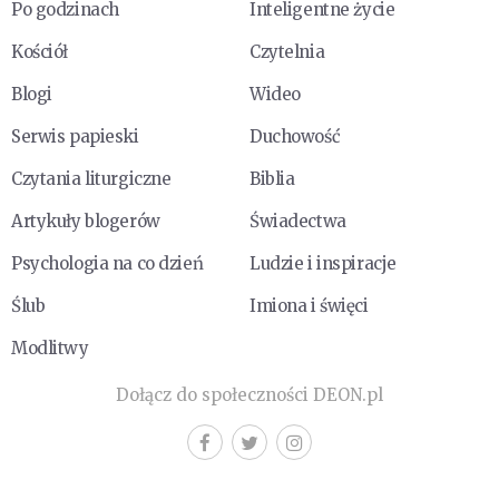
Po godzinach
Inteligentne życie
Kościół
Czytelnia
Blogi
Wideo
Serwis papieski
Duchowość
Czytania liturgiczne
Biblia
Artykuły blogerów
Świadectwa
Psychologia na co dzień
Ludzie i inspiracje
Ślub
Imiona i święci
Modlitwy
Dołącz do społeczności DEON.pl