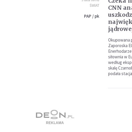
Czeka n
ŚWIAT
CNN ana
uszkodz
PAP / pk
najwięk
jądrowe
Okupowana pr
Zaporoska E
Enerhodarze 
siłownia w Eu
według ekspe
skalę Czarno
podała stacj