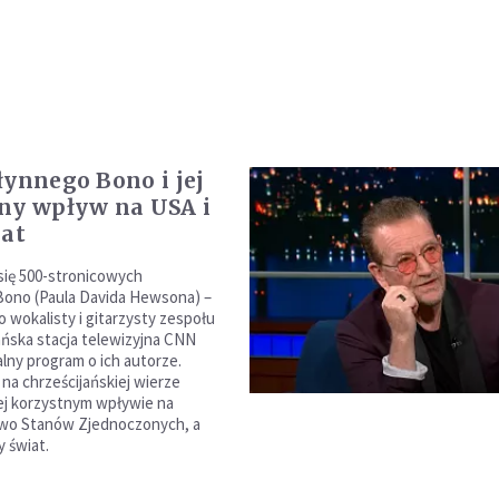
łynnego Bono i jej
ny wpływ na USA i
iat
się 500-stronicowych
ono (Paula Davida Hewsona) –
 wokalisty i gitarzysty zespołu
ńska stacja telewizyjna CNN
alny program o ich autorze.
 na chrześcijańskiej wierze
jej korzystnym wpływie na
wo Stanów Zjednoczonych, a
y świat.