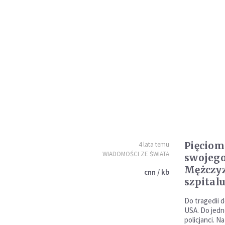
Pięciom
4 lata temu
WIADOMOŚCI ZE ŚWIATA
swojego
Mężczy
cnn / kb
szpital
Do tragedii 
USA. Do jed
policjanci. N