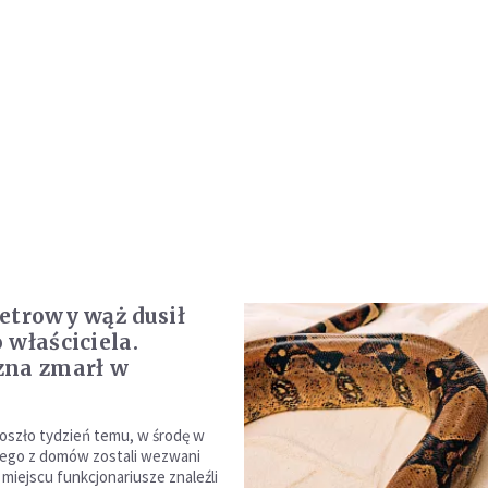
etrowy wąż dusił
 właściciela.
zna zmarł w
u
doszło tydzień temu, w środę w
nego z domów zostali wezwani
a miejscu funkcjonariusze znaleźli