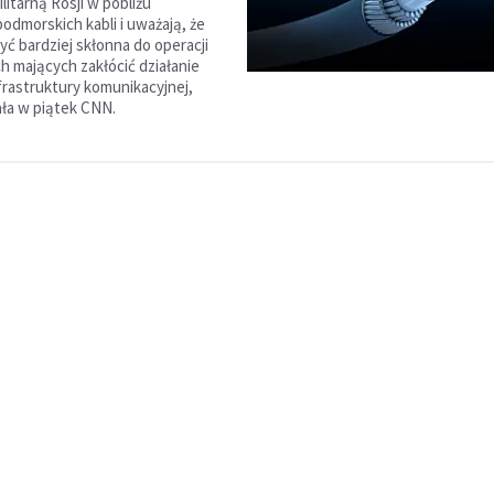
itarną Rosji w pobliżu
odmorskich kabli i uważają, że
yć bardziej skłonna do operacji
 mających zakłócić działanie
frastruktury komunikacyjnej,
ła w piątek CNN.