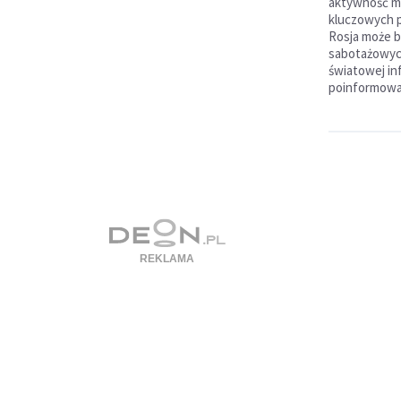
aktywność mil
kluczowych p
Rosja może b
sabotażowych
światowej in
poinformowa