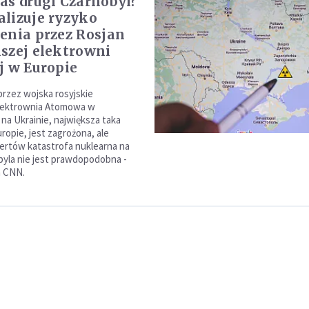
as drugi Czarnobyl?
lizuje ryzyko
enia przez Rosjan
szej elektrowni
j w Europie
zez wojska rosyjskie
lektrownia Atomowa w
na Ukrainie, największa taka
ropie, jest zagrożona, ale
rtów katastrofa nuklearna na
byla nie jest prawdopodobna -
a CNN.