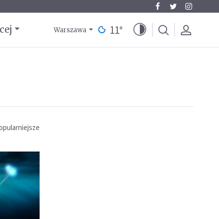
11
°
cej
Warszawa
opularniejsze