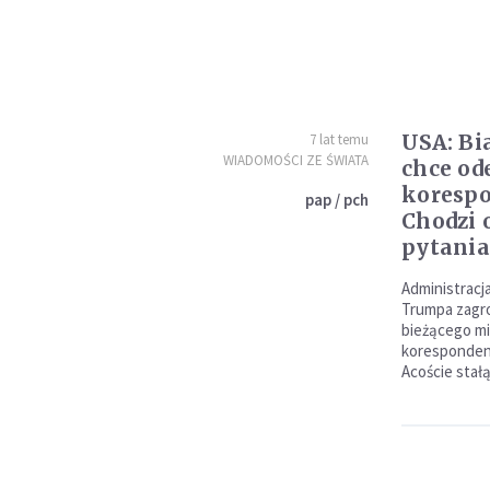
USA: B
7 lat temu
WIADOMOŚCI ZE ŚWIATA
chce od
koresp
pap / pch
Chodzi 
pytani
Administracj
Trumpa zagro
bieżącego m
koresponden
Acoście stał