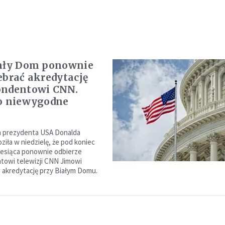
iały Dom ponownie
ebrać akredytację
ondentowi CNN.
o niewygodne
a
a prezydenta USA Donalda
ziła w niedzielę, że pod koniec
iesiąca ponownie odbierze
towi telewizji CNN Jimowi
ą akredytację przy Białym Domu.