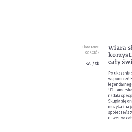
Wiara s
3 lata temu
KOŚCIÓŁ
korzyst
cały św
KAI / tk
Po ukazaniu 
wspomnień B
legendarnego
U2 – ameryka
nadała specj
Skupia się on
muzyka i na 
społeczeńst
nawet na cał