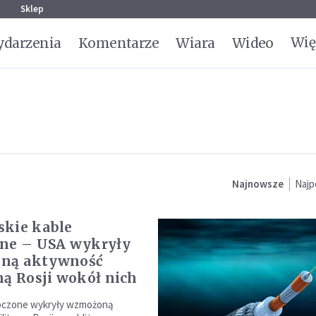
g
Sklep
Wię
darzenia
Komentarze
Wiara
Wideo
Najnowsze
Najp
kie kable
ne – USA wykryły
ną aktywność
ną Rosji wokół nich
oczone wykryły wzmożoną