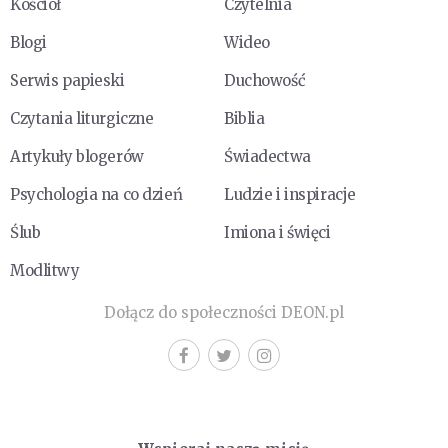
Kościół
Czytelnia
Blogi
Wideo
Serwis papieski
Duchowość
Czytania liturgiczne
Biblia
Artykuły blogerów
Świadectwa
Psychologia na co dzień
Ludzie i inspiracje
Ślub
Imiona i święci
Modlitwy
Dołącz do społeczności DEON.pl