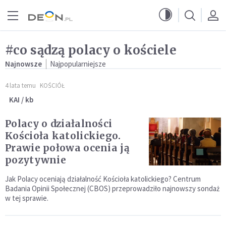
Przejdź do menu głównego
Przejdź do treści
#co sądzą polacy o kościele
Najnowsze
Najpopularniejsze
4 lata temu
KOŚCIÓŁ
KAI / kb
Polacy o działalności
Kościoła katolickiego.
Prawie połowa ocenia ją
pozytywnie
Jak Polacy oceniają działalność Kościoła katolickiego? Centrum
Badania Opinii Społecznej (CBOS) przeprowadziło najnowszy sondaż
w tej sprawie.