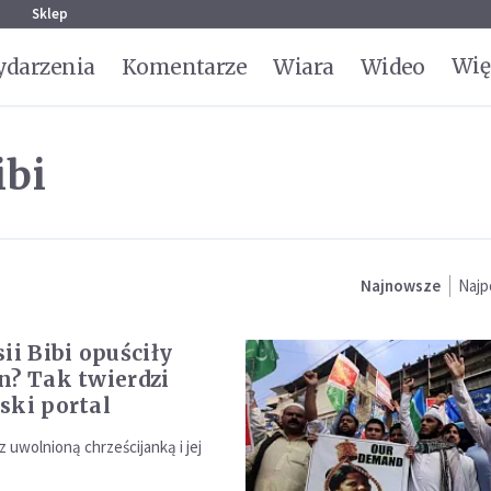
g
Sklep
Wię
darzenia
Komentarze
Wiara
Wideo
ibi
Najnowsze
Najp
ii Bibi opuściły
n? Tak twierdzi
ski portal
 z uwolnioną chrześcijanką i jej