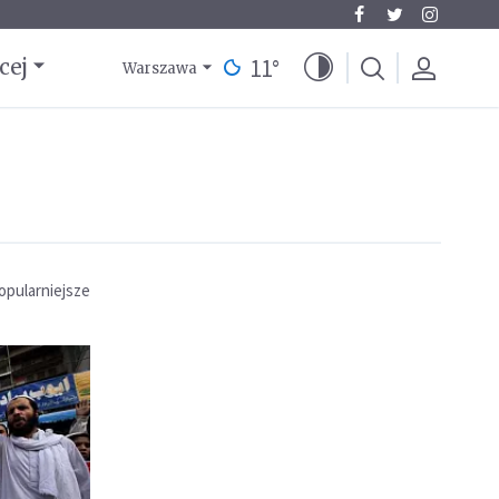
11
°
cej
Warszawa
opularniejsze