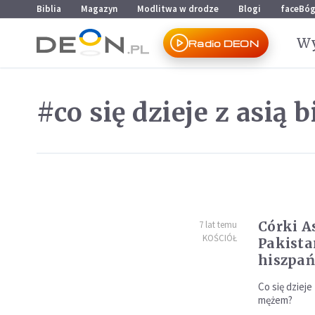
Przejdź do menu głównego
Przejdź do treści
Biblia
Magazyn
Modlitwa w drodze
Blogi
faceBó
Wy
Radio DEON
#co się dzieje z asią b
Córki As
7 lat temu
KOŚCIÓŁ
Pakista
hiszpań
Co się dzieje
mężem?