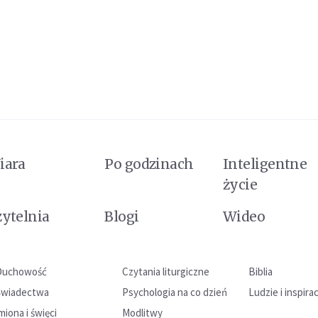
iara
Po godzinach
Inteligentne
życie
zytelnia
Blogi
Wideo
Duchowość
Czytania liturgiczne
Biblia
Świadectwa
Psychologia na co dzień
Ludzie i inspira
miona i święci
Modlitwy