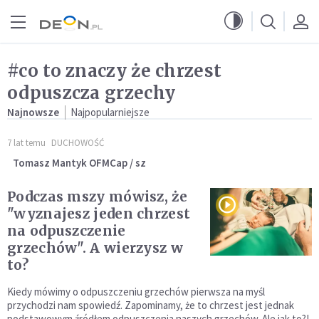
Przejdź do menu głównego
Przejdź do treści
#co to znaczy że chrzest
odpuszcza grzechy
Najnowsze
Najpopularniejsze
7 lat temu
DUCHOWOŚĆ
Tomasz Mantyk OFMCap / sz
Podczas mszy mówisz, że
"wyznajesz jeden chrzest
na odpuszczenie
grzechów". A wierzysz w
to?
Kiedy mówimy o odpuszczeniu grzechów pierwsza na myśl
przychodzi nam spowiedź. Zapominamy, że to chrzest jest jednak
podstawowym źródłem odpuszczenia naszych grzechów. Ale jak to?!