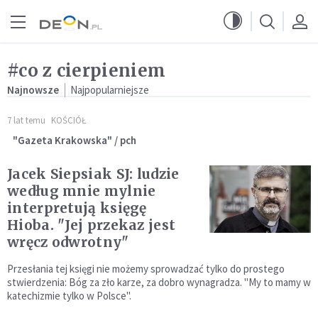
Przejdź do menu głównego
Przejdź do treści
#co z cierpieniem
Najnowsze
Najpopularniejsze
7 lat temu
KOŚCIÓŁ
"Gazeta Krakowska" / pch
Jacek Siepsiak SJ: ludzie
według mnie mylnie
interpretują księgę
Hioba. "Jej przekaz jest
wręcz odwrotny"
Przesłania tej księgi nie możemy sprowadzać tylko do prostego
stwierdzenia: Bóg za zło karze, za dobro wynagradza. "My to mamy w
katechizmie tylko w Polsce".