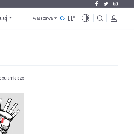
11
°
cej
Warszawa
opularniejsze