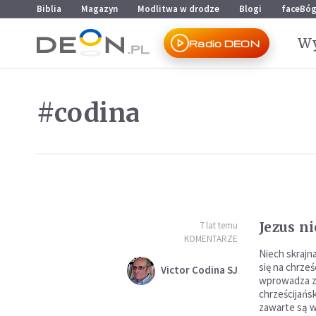
Przejdź do menu głównego
Przejdź do treści
Biblia
Magazyn
Modlitwa w drodze
Blogi
faceBó
Wy
Radio DEON
#codina
Jezus ni
7 lat temu
KOMENTARZE
Niech skrajn
się na chrześ
Victor Codina SJ
wprowadza z
chrześcijańs
zawarte są 