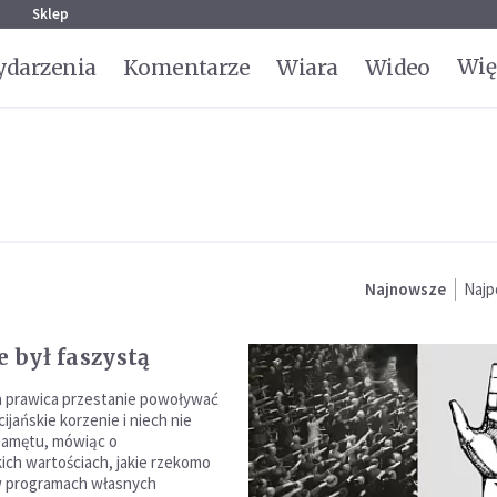
g
Sklep
Wię
darzenia
Komentarze
Wiara
Wideo
Najnowsze
Najp
e był faszystą
a prawica przestanie powoływać
cijańskie korzenie i niech nie
amętu, mówiąc o
kich wartościach, jakie rzekomo
w programach własnych