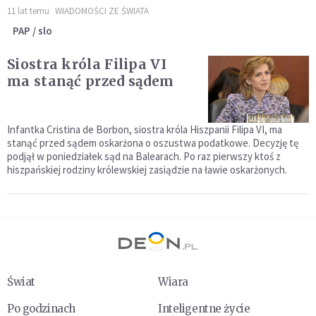
11 lat temu
WIADOMOŚCI ZE ŚWIATA
PAP / slo
Siostra króla Filipa VI
ma stanąć przed sądem
Infantka Cristina de Borbon, siostra króla Hiszpanii Filipa VI, ma
stanąć przed sądem oskarżona o oszustwa podatkowe. Decyzję tę
podjął w poniedziałek sąd na Balearach. Po raz pierwszy ktoś z
hiszpańskiej rodziny królewskiej zasiądzie na ławie oskarżonych.
Świat
Wiara
Po godzinach
Inteligentne życie