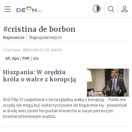
Przejdź do menu głównego
Przejdź do treści
#cristina de borbon
Najnowsze
Najpopularniejsze
11 lat temu
WIADOMOŚCI ZE ŚWIATA
AP, dpa / PAP / slo
Hiszpania: W orędziu
króla o walce z korupcją
Król Filip VI zaapelował o bezwzględną walkę z korupcją. - Publiczne
urzędy nie mogą być wykorzystywane do bogacenia się - powiedział
w środę wieczorem hiszpański monarcha w swym pierwszym
bożonarodzeniowym orędziu.