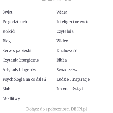
Świat
Wiara
Po godzinach
Inteligentne życie
Kościół
Czytelnia
Blogi
Wideo
Serwis papieski
Duchowość
Czytania liturgiczne
Biblia
Artykuły blogerów
Świadectwa
Psychologia na co dzień
Ludzie i inspiracje
Ślub
Imiona i święci
Modlitwy
Dołącz do społeczności DEON.pl