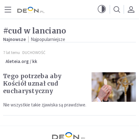
Przejdź do menu głównego
Przejdź do treści
#cud w lanciano
Najnowsze
Najpopularniejsze
7 lat temu
DUCHOWOŚĆ
Aleteia.org / kk
Tego potrzeba aby
Kościół uznał cud
eucharystyczny
Nie wszystkie takie zjawiska są prawdziwe.