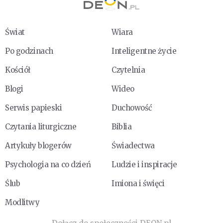
Świat
Wiara
Po godzinach
Inteligentne życie
Kościół
Czytelnia
Blogi
Wideo
Serwis papieski
Duchowość
Czytania liturgiczne
Biblia
Artykuły blogerów
Świadectwa
Psychologia na co dzień
Ludzie i inspiracje
Ślub
Imiona i święci
Modlitwy