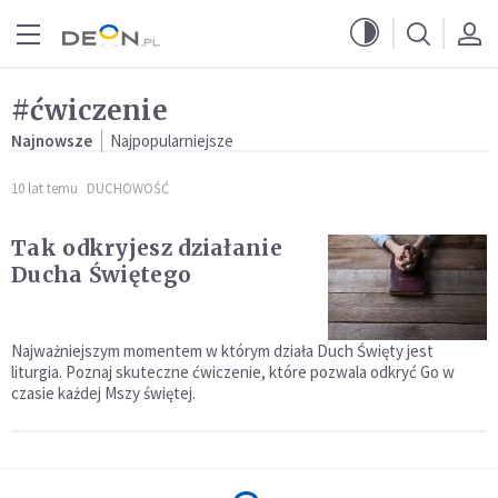
Przejdź do menu głównego
Przejdź do treści
#ćwiczenie
Najnowsze
Najpopularniejsze
10 lat temu
DUCHOWOŚĆ
Tak odkryjesz działanie
Ducha Świętego
Najważniejszym momentem w którym działa Duch Święty jest
liturgia. Poznaj skuteczne ćwiczenie, które pozwala odkryć Go w
czasie każdej Mszy świętej.