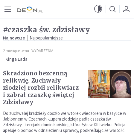
Przejdź do menu głównego
Przejdź do treści
#czaszka św. zdzisławy
Najnowsze
Najpopularniejsze
2 miesiące temu
WYDARZENIA
Kinga Lada
Skradziono bezcenną
relikwię. Zuchwały
złodziej rozbił relikwiarz
i zabrał czaszkę świętej
Zdzisławy
Do zuchwałej kradzieży doszło we wtorek wieczorem w bazylice w
Jablonnem w Czechach. Łupem złodzieja padła czaszka św.
Zdzisławy - tercjarki dominikańskiej, która żyła w XIII wieku. Policja
apeluje o pomoc w odnalezieniu sprawcy, podkreślając że wartość