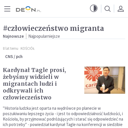
Przejdź do menu głównego
Przejdź do treści
#człowieczeństwo migranta
Najnowsze
Najpopularniejsze
8 lat temu
KOŚCIÓŁ
CNS / pch
Kardynał Tagle prosi,
żebyśmy widzieli w
migrantach ludzi i
odkrywali ich
człowieczeństwo
"Historia ludzka jest oparta na wędrówce po planecie w
poszukiwaniu lepszego życia - i jest to odpowiedzialność ludzkości, i
Kościoła, by przyjmować podróżujących i starać się odpowiedzieć na
ich potrzeby" - powiedział kardynał Tagle na konferencji w siedzibie