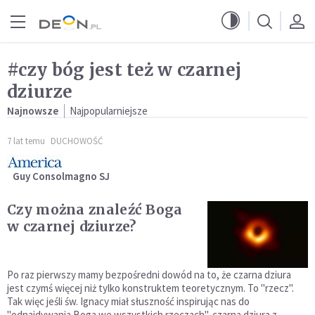
Przejdź do menu głównego
Przejdź do treści
#czy bóg jest też w czarnej
dziurze
Najnowsze
Najpopularniejsze
7 lat temu
DUCHOWOŚĆ
Guy Consolmagno SJ
Czy można znaleźć Boga
w czarnej dziurze?
Po raz pierwszy mamy bezpośredni dowód na to, że czarna dziura
jest czymś więcej niż tylko konstruktem teoretycznym. To "rzecz".
Tak więc jeśli św. Ignacy miał słuszność inspirując nas do
"odnajdywania Boga we wszystkich rzeczach", czarna dziura z