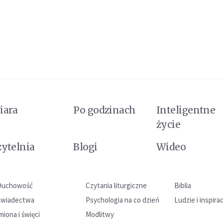
iara
Po godzinach
Inteligentne
życie
zytelnia
Blogi
Wideo
Duchowość
Czytania liturgiczne
Biblia
Świadectwa
Psychologia na co dzień
Ludzie i inspira
miona i święci
Modlitwy