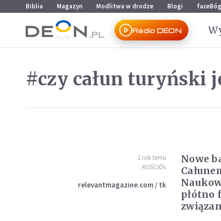
Przejdź do menu głównego
Przejdź do treści
Biblia
Magazyn
Modlitwa w drodze
Blogi
faceBó
Wy
Radio DEON
#czy całun turyński 
Nowe b
1 rok temu
KOŚCIÓŁ
Całune
Naukowi
relevantmagazine.com / tk
płótno 
związan