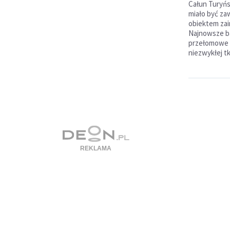
Całun Turyńs
miało być zaw
obiektem za
Najnowsze ba
przełomowe i
niezwykłej tk