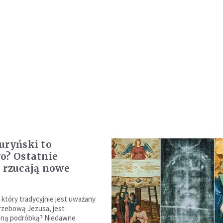
uryński to
o? Ostatnie
 rzucają nowe
 który tradycyjnie jest uważany
rzebową Jezusa, jest
zną podróbką? Niedawne