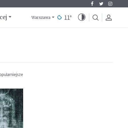
11
°
cej
Warszawa
opularniejsze