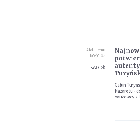
Najnow
4 lata temu
KOŚCIÓŁ
potwier
autenty
KAI / pk
Turyńs
Całun Turyńs
Nazaretu - d
naukowcy z In