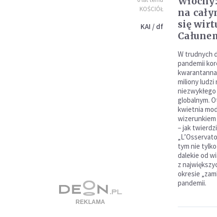
Włochy:
KOŚCIÓŁ
na cały
się wirt
KAI / df
Całune
W trudnych d
pandemii ko
kwarantanna
miliony ludzi
niezwykłego 
globalnym. O
kwietnia mod
wizerunkiem 
– jak twierdz
„L’Osservato
tym nie tylk
dalekie od w
z największy
okresie „zam
pandemii.