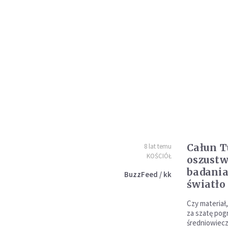
Całun T
8 lat temu
KOŚCIÓŁ
oszustw
badania
BuzzFeed / kk
światło
Czy materiał,
za szatę pog
średniowiec