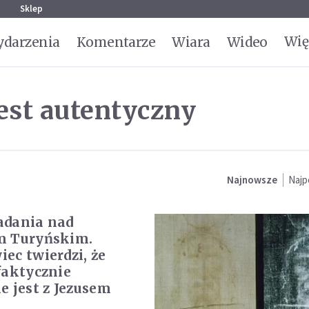
g
Sklep
Wię
darzenia
Komentarze
Wiara
Wideo
jest autentyczny
Najnowsze
Najp
adania nad
m Turyńskim.
ec twierdzi, że
faktycznie
e jest z Jezusem