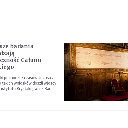
sze badania
dzają
czność Całunu
kiego
ki pochodzi z czasów Jezusa z
o takich wniosków doszli włoscy
stytutu Krystalografii z Bari.