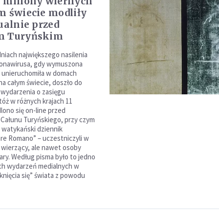
 miliony wiernych
m świecie modliły
ualnie przed
m Turyńskim
niach największego nasilenia
ronawirusa, gdy wymuszona
 unieruchomiła w domach
 na całym świecie, doszło do
wydarzenia o zasięgu
tóż w różnych krajach 11
lono się on-line przed
Całunu Turyńskiego, przy czym
i watykański dziennik
re Romano” – uczestniczyli w
o wierzący, ale nawet osoby
iary. Według pisma było to jedno
ch wydarzeń medialnych w
knięcia się” świata z powodu