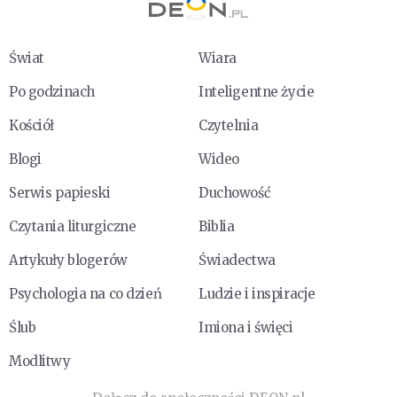
Świat
Wiara
Po godzinach
Inteligentne życie
Kościół
Czytelnia
Blogi
Wideo
Serwis papieski
Duchowość
Czytania liturgiczne
Biblia
Artykuły blogerów
Świadectwa
Psychologia na co dzień
Ludzie i inspiracje
Ślub
Imiona i święci
Modlitwy