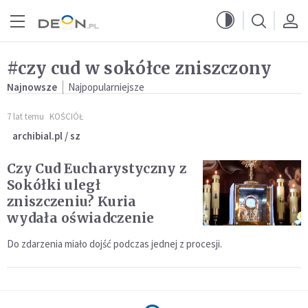
Przejdź do menu głównego
Przejdź do treści
#czy cud w sokółce zniszczony
Najnowsze
Najpopularniejsze
7 lat temu
KOŚCIÓŁ
archibial.pl / sz
Czy Cud Eucharystyczny z
Sokółki uległ
zniszczeniu? Kuria
wydała oświadczenie
Do zdarzenia miało dojść podczas jednej z procesji.