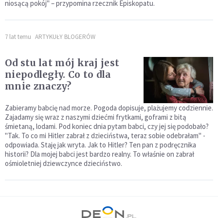
niosącą pokój­­­" – przypomina rzecznik Episkopatu.
7 lat temu
ARTYKUŁY BLOGERÓW
Od stu lat mój kraj jest
niepodległy. Co to dla
mnie znaczy?
Zabieramy babcię nad morze. Pogoda dopisuje, plażujemy codziennie.
Zajadamy się wraz z naszymi dziećmi frytkami, goframi z bitą
śmietaną, lodami. Pod koniec dnia pytam babci, czy jej się podobało?
"Tak. To co mi Hitler zabrał z dzieciństwa, teraz sobie odebrałam" -
odpowiada. Staję jak wryta. Jak to Hitler­­­­­? Ten pan z podręcznika
historii? Dla mojej babci jest bardzo realny. To właśnie on zabrał
ośmioletniej dziewczynce dzieciństwo.