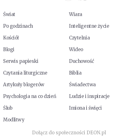
Świat
Wiara
Po godzinach
Inteligentne życie
Kościół
Czytelnia
Blogi
Wideo
Serwis papieski
Duchowość
Czytania liturgiczne
Biblia
Artykuły blogerów
Świadectwa
Psychologia na co dzień
Ludzie i inspiracje
Ślub
Imiona i święci
Modlitwy
Dołącz do społeczności DEON.pl