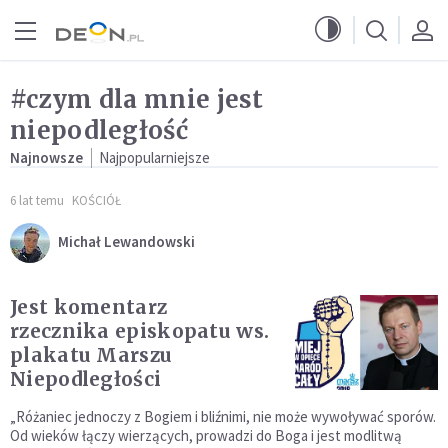
Przejdź do menu głównego
Przejdź do treści
#czym dla mnie jest
niepodległość
Najnowsze
Najpopularniejsze
6 lat temu
KOŚCIÓŁ
Michał Lewandowski
Jest komentarz
rzecznika episkopatu ws.
plakatu Marszu
Niepodległości
„Różaniec jednoczy z Bogiem i bliźnimi, nie może wywoływać sporów.
Od wieków łączy wierzących, prowadzi do Boga i jest modlitwą