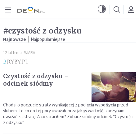
Przejdź do menu głównego
Przejdź do treści
#czystość z odzysku
Najnowsze
Najpopularniejsze
12 lat temu
WIARA
Czystość z odzysku -
odcinek siódmy
Chodzi o poczucie straty wynikającej z podjęcia współżycia przed
ślubem. To co do tej pory uważałem za jakąś wartość, zaczynam
uważać za stratę. A co straciłem? Zobacz siódmy odcinek "Czystości
z odzysku".