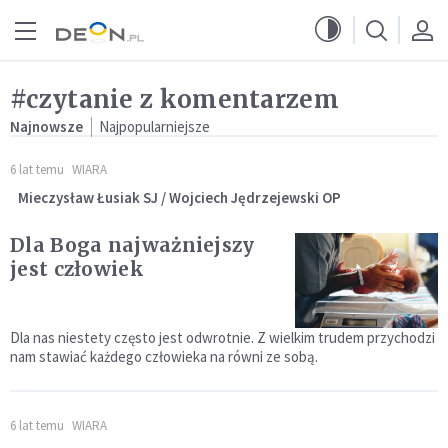
Przejdź do menu głównego
Przejdź do treści
#czytanie z komentarzem
Najnowsze
Najpopularniejsze
6 lat temu
WIARA
Mieczysław Łusiak SJ / Wojciech Jędrzejewski OP
Dla Boga najważniejszy
jest człowiek
Dla nas niestety często jest odwrotnie. Z wielkim trudem przychodzi
nam stawiać każdego człowieka na równi ze sobą.
6 lat temu
WIARA