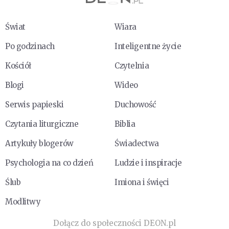
Świat
Wiara
Po godzinach
Inteligentne życie
Kościół
Czytelnia
Blogi
Wideo
Serwis papieski
Duchowość
Czytania liturgiczne
Biblia
Artykuły blogerów
Świadectwa
Psychologia na co dzień
Ludzie i inspiracje
Ślub
Imiona i święci
Modlitwy
Dołącz do społeczności DEON.pl