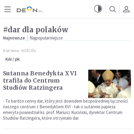
Przejdź do menu głównego
Przejdź do treści
#dar dla polaków
Najnowsze
Najpopularniejsze
8 lat temu
KOŚCIÓŁ
KAI / pk
Sutanna Benedykta XVI
trafiła do Centrum
Studiów Ratzingera
- To bardzo cenny dar, który jest dowodem bezpośredniej łączności
naszego centrum z Benedyktem XVI - tak o sutannie papieża
emeryta powiedział ks. prof. Mariusz Kuciński, dyrektor Centrum
Studiów Ratzingera, które otrzymało dar.