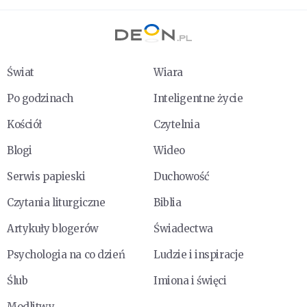
Świat
Wiara
Po godzinach
Inteligentne życie
Kościół
Czytelnia
Blogi
Wideo
Serwis papieski
Duchowość
Czytania liturgiczne
Biblia
Artykuły blogerów
Świadectwa
Psychologia na co dzień
Ludzie i inspiracje
Ślub
Imiona i święci
Modlitwy