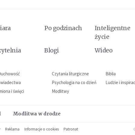
iara
Po godzinach
Inteligentne
życie
zytelnia
Blogi
Wideo
Duchowość
Czytania liturgiczne
Biblia
Świadectwa
Psychologia na co dzień
Ludzie i inspira
miona i święci
Modlitwy
l
Modlitwa w drodze
w
Reklama
Informacje o cookies
Patronat