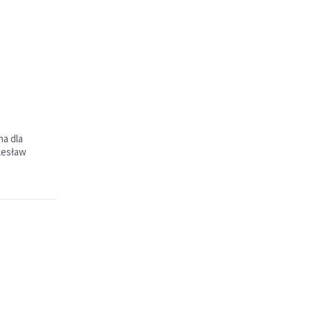
na dla
lesław