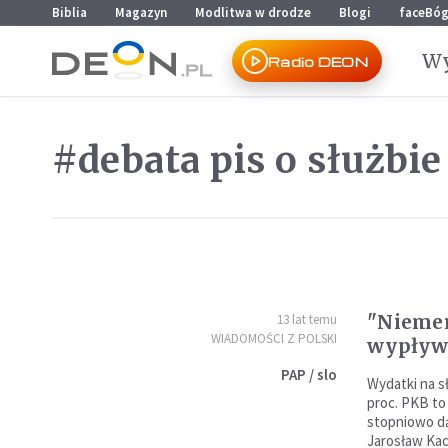
Przejdź do menu głównego
Przejdź do treści
Biblia
Magazyn
Modlitwa w drodze
Blogi
faceBó
Wy
Radio DEON
#debata pis o służbie
"Nieme
13 lat temu
WIADOMOŚCI Z POLSKI
wypływ 
PAP / slo
Wydatki na s
proc. PKB to
stopniowo dą
Jarosław Kac