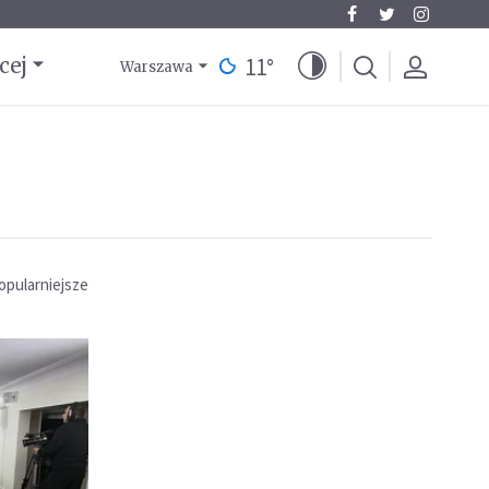
11
°
cej
Warszawa
opularniejsze