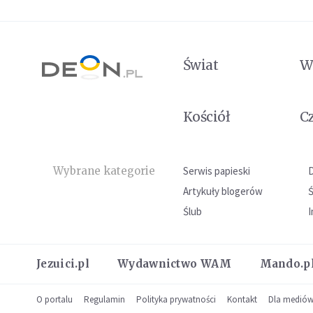
Świat
W
Kościół
C
Wybrane kategorie
Serwis papieski
Artykuły blogerów
Ślub
I
Jezuici.pl
Wydawnictwo WAM
Mando.p
O portalu
Regulamin
Polityka prywatności
Kontakt
Dla medió