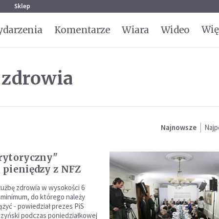
g
Sklep
Wię
darzenia
Komentarze
Wiara
Wideo
 zdrowia
Najnowsze
Najp
rytoryczny"
pieniędzy z NFZ
łużbę zdrowia w wysokości 6
 minimum, do którego należy
żyć - powiedział prezes PiS
zyński podczas poniedziałkowej