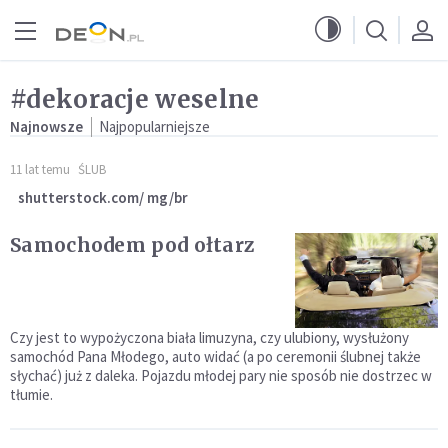
Przejdź do menu głównego
Przejdź do treści
#dekoracje weselne
Najnowsze
Najpopularniejsze
11 lat temu
ŚLUB
shutterstock.com/ mg/br
Samochodem pod ołtarz
Czy jest to wypożyczona biała limuzyna, czy ulubiony, wysłużony
samochód Pana Młodego, auto widać (a po ceremonii ślubnej także
słychać) już z daleka. Pojazdu młodej pary nie sposób nie dostrzec w
tłumie.