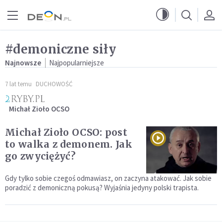
Przejdź do menu głównego
Przejdź do treści
#demoniczne siły
Najnowsze
Najpopularniejsze
7 lat temu
DUCHOWOŚĆ
Michał Zioło OCSO
Michał Zioło OCSO: post
to walka z demonem. Jak
go zwyciężyć?
Gdy tylko sobie czegoś odmawiasz, on zaczyna atakować. Jak sobie
poradzić z demoniczną pokusą? Wyjaśnia jedyny polski trapista.