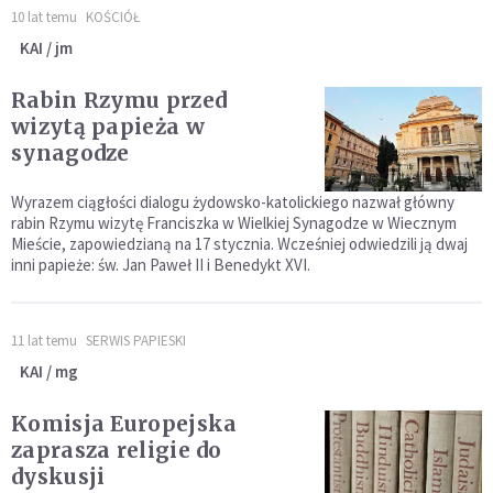
10 lat temu
KOŚCIÓŁ
KAI / jm
Rabin Rzymu przed
wizytą papieża w
synagodze
Wyrazem ciągłości dialogu żydowsko-katolickiego nazwał główny
rabin Rzymu wizytę Franciszka w Wielkiej Synagodze w Wiecznym
Mieście, zapowiedzianą na 17 stycznia. Wcześniej odwiedzili ją dwaj
inni papieże: św. Jan Paweł II i Benedykt XVI.
11 lat temu
SERWIS PAPIESKI
KAI / mg
Komisja Europejska
zaprasza religie do
dyskusji