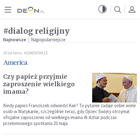
Przejdź do menu głównego
Przejdź do treści
#dialog religijny
Najnowsze
Najpopularniejsze
10 lat temu
KOMENTARZE
Czy papież przyjmie
zaproszenie wielkiego
imama?
Kiedy papież Franciszek odwiedzi Kair? To pytanie zadaje sobie wiele
osób w Watykanie, szczególnie teraz, gdy Ojciec Święty otrzymał
oficjalne zaproszenie od wielkiego imama Al-Azhar podczas
przełomowego spotkania 23 maja.